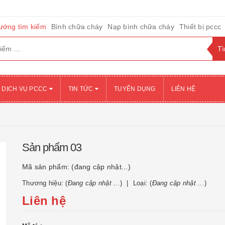
ướng tìm kiếm
Bình chữa cháy
Nạp bình chữa cháy
Thiết bị pccc
DỊCH VỤ PCCC
TIN TỨC
TUYỂN DỤNG
LIÊN HỆ
Sản phẩm 03
Mã sản phẩm:
(đang cập nhật...)
Thương hiệu: (
Đang cập nhật ...
)
Loại: (
Đang cập nhật ...
)
Liên hệ