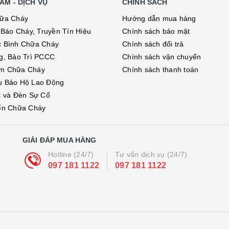
ẨM - DỊCH VỤ
CHÍNH SÁCH
hữa Cháy
Hướng dẫn mua hàng
ị Báo Cháy, Truyền Tín Hiệu
Chính sách bảo mật
c Bình Chữa Cháy
Chính sách đổi trả
g, Bảo Trì PCCC
Chính sách vận chuyển
m Chữa Cháy
Chính sách thanh toán
ụ Bảo Hộ Lao Động
t và Đèn Sự Cố
ển Chữa Cháy
GIẢI ĐÁP MUA HÀNG
Hotline (24/7)
Tư vấn dịch vụ (24/7)
097 181 1122
097 181 1122