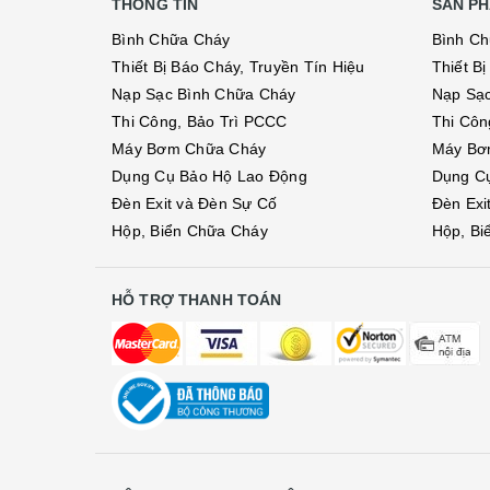
THÔNG TIN
SẢN PH
Bình Chữa Cháy
Bình C
Thiết Bị Báo Cháy, Truyền Tín Hiệu
Thiết B
Nạp Sạc Bình Chữa Cháy
Nạp Sạ
Thi Công, Bảo Trì PCCC
Thi Côn
Máy Bơm Chữa Cháy
Máy Bơ
Dụng Cụ Bảo Hộ Lao Động
Dụng C
Đèn Exit và Đèn Sự Cố
Đèn Exi
Hộp, Biển Chữa Cháy
Hộp, Bi
HỖ TRỢ THANH TOÁN