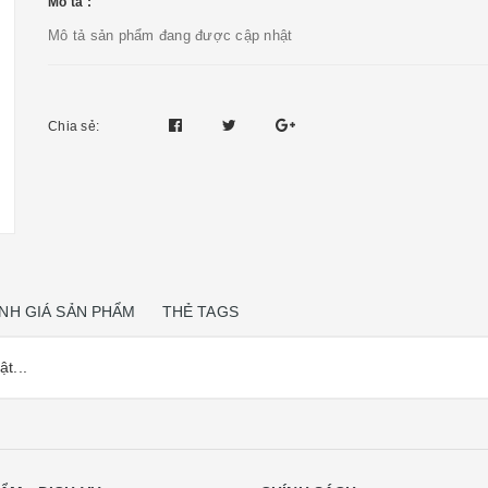
Mô tả :
Mô tả sản phẩm đang được cập nhật
Chia sẻ:
NH GIÁ SẢN PHẨM
THẺ TAGS
t...