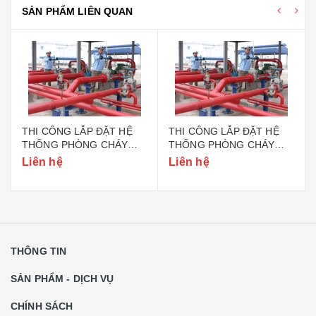
SẢN PHẨM LIÊN QUAN
THI CÔNG LẮP ĐẶT HỆ
THI CÔNG LẮP ĐẶT HỆ
THỐNG PHÒNG CHÁY
THỐNG PHÒNG CHÁY
CHỮA CHÁY TẠI HẢI
CHỮA CHÁY TẠI VĨNH
Liên hệ
Liên hệ
DƯƠNG
PHÚC
THÔNG TIN
SẢN PHẨM - DỊCH VỤ
CHÍNH SÁCH