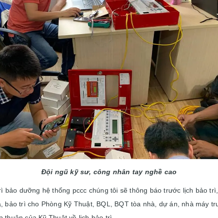
Đội ngũ kỹ sư, công nhân tay nghề cao
 trì bảo dưỡng hệ thống pccc chúng tôi sẽ thông báo trước lịch bảo tr
a, bảo trì cho Phòng Kỹ Thuật, BQL, BQT tòa nhà, dự án, nhà máy trư
 thuận của Kỹ Thuật về lịch bảo trì.