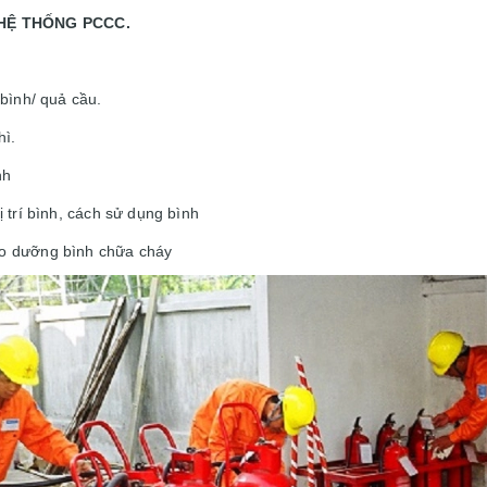
 HỆ THỐNG PCCC.
bình/ quả cầu.
hì.
nh
 trí bình, cách sử dụng bình
o dưỡng bình chữa cháy