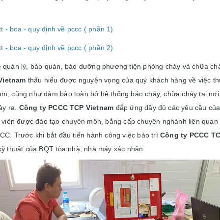
 - bca - quy định về pccc ( phần 1)
 - bca - quy định về pccc ( phần 2)
ề quản lý, bảo quản, bảo dưỡng phương tiện phòng cháy và chữa ch
Vietnam
thấu hiểu được nguyện vọng của quý khách hàng về việc thự
âm, cũng như đảm bảo toàn bộ hệ thống báo cháy, chữa cháy tại nơi
ảy ra.
Công ty PCCC TCP Vietnam
đắp ứng đầy đủ các yêu cầu của
ân viên được đào tạo chuyên môn, bằng cấp chuyên nghành liên quan
CC. Trước khi bắt đầu tiến hành công việc bảo trì
Công ty PCCC TC
 kỹ thuật của BQT tòa nhà, nhà máy xác nhận