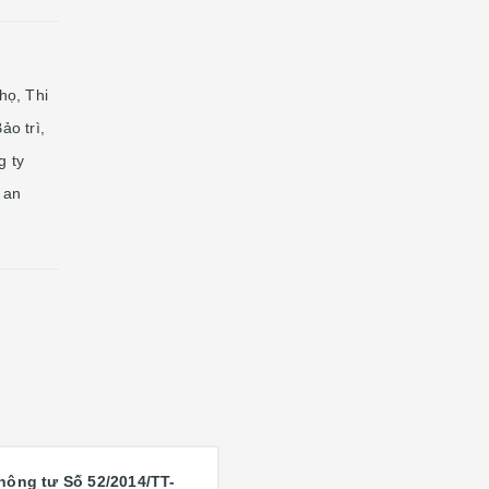
họ, Thi
o trì,
g ty
an
hông tư S
ố
52/2014/TT-