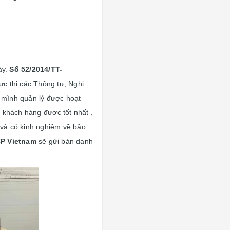
áy.
S
ố
52/2014/TT-
c thi các Thông tư, Nghi
 mình quản lý được hoạt
 khách hàng được tốt nhất ,
 và có kinh nghiệm về bảo
P Vietnam
sẽ gửi bản danh