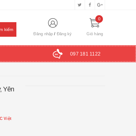
0
Đăng nhập
Đăng ký
Giỏ hàng
097 181 1122
, Yên
C Việt