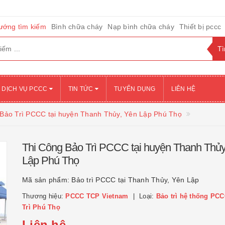
ướng tìm kiếm
Bình chữa cháy
Nạp bình chữa cháy
Thiết bị pccc
DỊCH VỤ PCCC
TIN TỨC
TUYỂN DỤNG
LIÊN HỆ
 Bảo Trì PCCC tại huyện Thanh Thủy, Yên Lập Phú Thọ
Thi Công Bảo Trì PCCC tại huyện Thanh Thủy
Lập Phú Thọ
Mã sản phẩm:
Bảo trì PCCC tại Thanh Thủy, Yên Lập
Thương hiệu:
PCCC TCP Vietnam
Loại:
Bảo trì hệ thống PCC
Trì Phú Thọ
Liên hệ