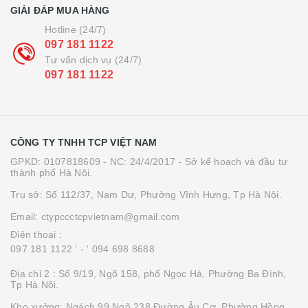
GIẢI ĐÁP MUA HÀNG
Hotline (24/7)
097 181 1122
Tư vấn dịch vụ (24/7)
097 181 1122
CÔNG TY TNHH TCP VIỆT NAM
GPKD: 0107818609 - NC: 24/4/2017 - Sở kế hoạch và đầu tư
thành phố Hà Nội.
Trụ sở: Số 112/37, Nam Dư, Phường Vĩnh Hưng, Tp Hà Nội.
Email: ctypccctcpvietnam@gmail.com
Điện thoại :
097 181 1122 '
- ' 094 698 8688
Địa chỉ 2 : Số 9/19, Ngõ 158, phố Ngọc Hà, Phường Ba Đình,
Tp Hà Nội.
Kho xưởng: Ngách 99 Ngõ 238 Đường Âu Cơ, Phường Hồng