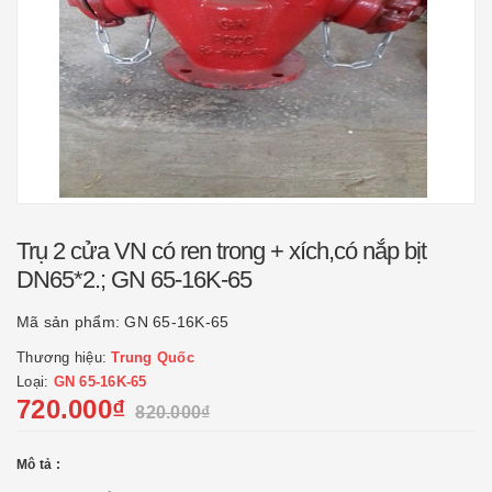
Trụ 2 cửa VN có ren trong + xích,có nắp bịt
DN65*2.; GN 65-16K-65
Mã sản phẩm:
GN 65-16K-65
Thương hiệu:
Trung Quốc
Loại:
GN 65-16K-65
720.000₫
820.000₫
Mô tả :