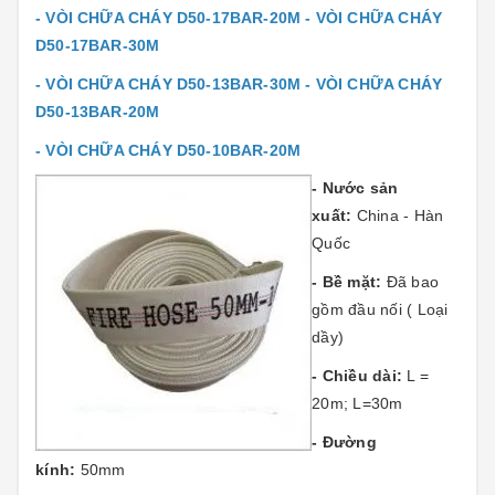
- VÒI CHỮA CHÁY D50-17BAR-20M -
VÒI CHỮA CHÁY
D50-17BAR-30M
- VÒI CHỮA CHÁY D50-13BAR-30M -
VÒI CHỮA CHÁY
D50-13BAR-20M
- VÒI CHỮA CHÁY D50-10BAR-20M
- Nước sản
xuất:
China - Hàn
Quốc
- Bề mặt:
Đã bao
gồm đầu nối ( Loại
dầy)
- Chiều dài:
L =
20m; L=30m
- Đường
kính:
50mm