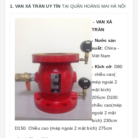
1. VAN XẢ TRÀN UY TÍN
TẠI QUẬN HOÀNG MAI HÀ NỘI
- VAN XẢ
TRÀN
- Nước sản
xuất:
China -
Việt Nam
- Kích cỡ
: D80
: chiều cao(
mép ngoài 2
mặt bích)
205cm D100:
chiều cao(mép
ngoài 2 mặt
bích) 230cm
D150: Chiều cao (mép ngoài 2 mặt bích) 275cm