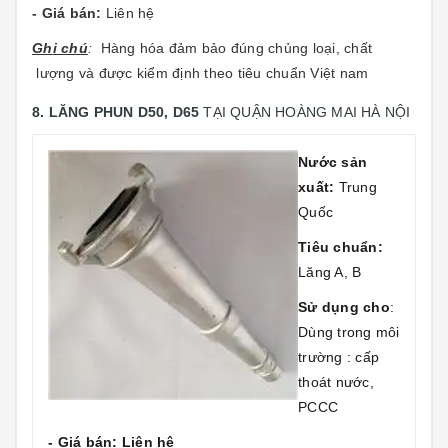
- Giá bán:
Liên hệ
Gh
i chú
:
Hàng hóa đảm bảo đúng chủng loại, chất
lượng và được kiểm định theo tiêu chuẩn Việt nam
8. LĂNG PHUN D50, D65
TẠI QUẬN HOÀNG MAI HÀ NỘI
Nước sản
xuất:
Trung
Quốc
Tiêu chuẩn:
Lăng A, B
Sử dụng cho
:
Dùng trong môi
trường : cấp
thoát nước,
PCCC
- Giá bán: Liên hệ