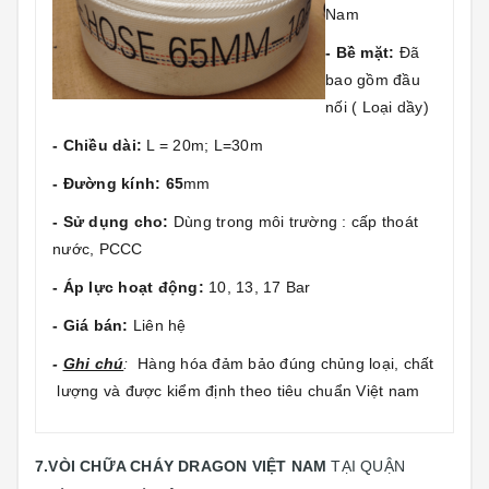
Nam
- Bề mặt:
Đã
bao gồm đầu
nối ( Loại dầy)
- Chiều dài:
L = 20m; L=30m
- Đường kính: 65
mm
- Sử dụng cho:
Dùng trong môi trường : cấp thoát
nước, PCCC
- Áp lực hoạt động:
10, 13, 17 Bar
- Giá bán:
Liên hệ
-
Ghi chú
:
Hàng hóa đảm bảo đúng chủng loại, chất
lượng và được kiểm định theo tiêu chuẩn Việt nam
7.VÒI CHỮA CHÁY DRAGON VIỆT NAM
TẠI QUẬN