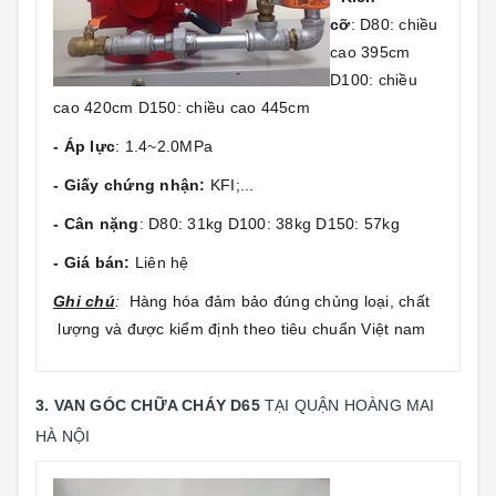
cỡ
: D80: chiều
cao 395cm
D100: chiều
cao 420cm D150: chiều cao 445cm
- Áp lực
: 1.4~2.0MPa
- Giấy chứng nhận:
KFI;...
- Cân nặng
: D80: 31kg D100: 38kg D150: 57kg
- Giá bán:
Liên hệ
Gh
i chú
:
Hàng hóa đảm bảo đúng chủng loại, chất
lượng và được kiểm định theo tiêu chuẩn Việt nam
3. VAN GÓC CHỮA CHÁY D65
TẠI QUẬN HOÀNG MAI
HÀ NỘI