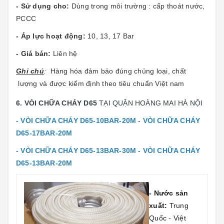
- Sử dụng cho:
Dùng trong môi trường : cấp thoát nước,
PCCC
- Áp lực hoạt động:
10, 13, 17 Bar
- Giá bán:
Liên hệ
Gh
i chú
:
Hàng hóa đảm bảo đúng chủng loại, chất
lượng và được kiểm định theo tiêu chuẩn Việt nam
6. VÒI CHỮA CHÁY D65
TẠI QUẬN HOÀNG MAI HÀ NỘI
- VÒI CHỮA CHÁY D65-10BAR-20M -
VÒI CHỮA CHÁY
D65-17BAR-20M
- VÒI CHỮA CHÁY D65-13BAR-30M -
VÒI CHỮA CHÁY
D65-13BAR-20M
- Nước sản
xuất:
Trung
Quốc - Việt