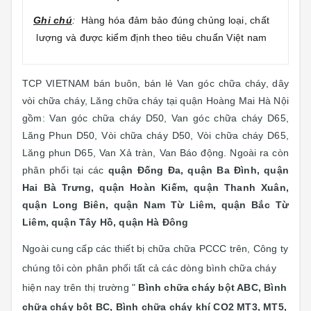
Gh
i chú
:
Hàng hóa đảm bảo đúng chủng loại, chất
lượng và được kiểm định theo tiêu chuẩn Việt nam
TCP VIETNAM bán buôn, bán lẻ Van góc chữa cháy, dây
vòi chữa cháy, Lăng chữa cháy tại quận Hoàng Mai Hà Nội
gồm: Van góc chữa cháy D50, Van góc chữa cháy D65,
Lăng Phun D50, Vòi chữa cháy D50, Vòi chữa cháy D65,
Lăng phun D65, Van Xả tràn, Van Báo động. Ngoài ra còn
phân phối tại các
quận Đống Đa, quận Ba Đình, quận
Hai Bà Trưng, quận Hoàn Kiếm, quận Thanh Xuân,
quận Long Biên, quận Nam Từ Liêm, quận Bắc Từ
Liêm, quận Tây Hồ, quận Hà Đông
Ngoài cung cấp các thiết bị chữa chữa PCCC trên, Công ty
chúng tôi còn phân phối tất cả các dòng bình chữa cháy
hiện nay trên thị trường "
Bình chữa cháy bột ABC, Bình
chữa cháy bột BC, Bình chữa cháy khí CO2 MT3, MT5,