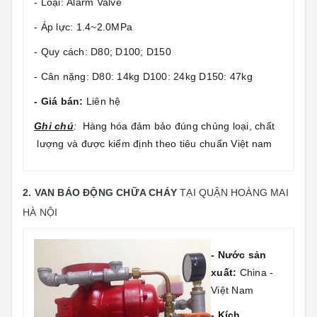
- Loại: Alarm Valve
- Áp lực: 1.4~2.0MPa
- Quy cách: D80; D100; D150
- Cân nặng: D80: 14kg D100: 24kg D150: 47kg
- Giá bán:
Liên hệ
Gh
i chú
:
Hàng hóa đảm bảo đúng chủng loại, chất
lượng và được kiểm định theo tiêu chuẩn Việt nam
2. VAN BÁO ĐỘNG CHỮA CHÁY
TẠI QUẬN HOÀNG MAI
HÀ NỘI
- Nước sản
xuất:
China -
Việt Nam
- Kích