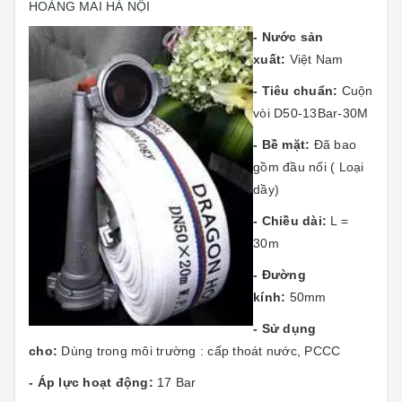
HOÀNG MAI HÀ NỘI
- Nước sản
xuất:
Việt Nam
- Tiêu chuẩn:
Cuộn
vòi D50-13Bar-30M
- Bề mặt:
Đã bao
gồm đầu nối ( Loại
dầy)
- Chiều dài:
L =
30m
- Đường
kính:
50mm
- Sử dụng
cho:
Dùng trong môi trường : cấp thoát nước, PCCC
- Áp lực hoạt động:
17 Bar