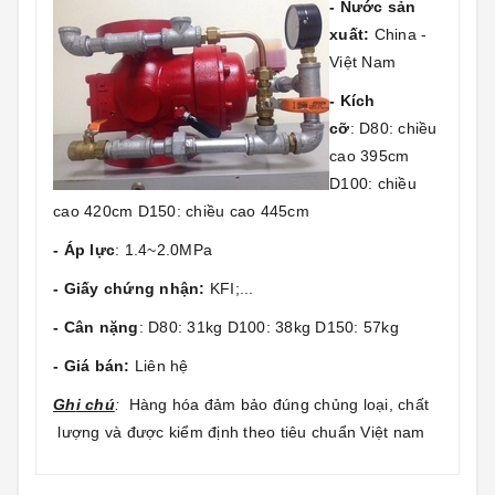
- Nước sản
xuất:
China -
Việt Nam
- Kích
cỡ
: D80: chiều
cao 395cm
D100: chiều
cao 420cm D150: chiều cao 445cm
- Áp lực
: 1.4~2.0MPa
- Giấy chứng nhận:
KFI;...
- Cân nặng
: D80: 31kg D100: 38kg D150: 57kg
- Giá bán:
Liên hệ
Gh
i chú
:
Hàng hóa đảm bảo đúng chủng loại, chất
lượng và được kiểm định theo tiêu chuẩn Việt nam