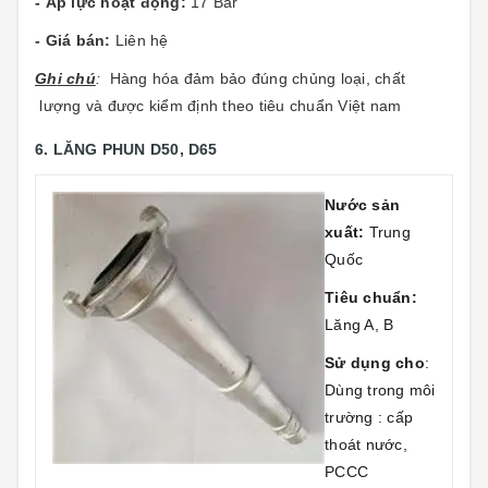
- Áp lực hoạt động:
17 Bar
- Giá bán:
Liên hệ
Gh
i chú
:
Hàng hóa đảm bảo đúng chủng loại, chất
lượng và được kiểm định theo tiêu chuẩn Việt nam
6. LĂNG PHUN D50, D65
Nước sản
xuất:
Trung
Quốc
Tiêu chuẩn:
Lăng A, B
Sử dụng cho
:
Dùng trong môi
trường : cấp
thoát nước,
PCCC