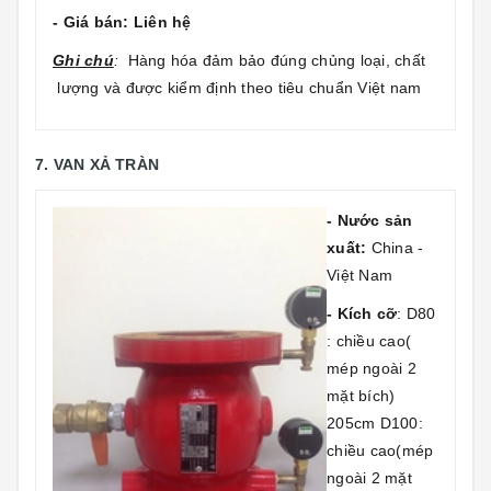
- Giá bán: Liên hệ
Gh
i chú
:
Hàng hóa đảm bảo đúng chủng loại, chất
lượng và được kiểm định theo tiêu chuẩn Việt nam
7. VAN XẢ TRÀN
- Nước sản
xuất:
China -
Việt Nam
- Kích cỡ
: D80
: chiều cao(
mép ngoài 2
mặt bích)
205cm D100:
chiều cao(mép
ngoài 2 mặt