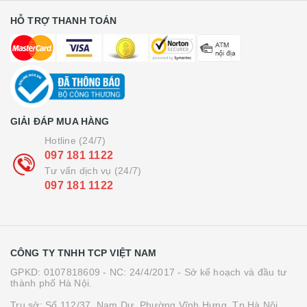
HỖ TRỢ THANH TOÁN
GIẢI ĐÁP MUA HÀNG
Hotline (24/7)
097 181 1122
Tư vấn dịch vụ (24/7)
097 181 1122
CÔNG TY TNHH TCP VIỆT NAM
GPKD: 0107818609 - NC: 24/4/2017 - Sở kế hoạch và đầu tư
thành phố Hà Nội.
Trụ sở: Số 112/37, Nam Dư, Phường Vĩnh Hưng, Tp Hà Nội.