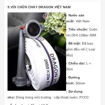
5.VÒI CHỮA CHÁY DRAGON VIỆT NAM
- Nước sản
xuất:
Việt Nam
- Tiêu chuẩn:
Cuộn
vòi D50-13Bar-30M
- Bề mặt:
Đã bao
gồm đầu nối ( Loại
dầy)
- Chiều dài:
L =
30m
- Đường
kính:
50mm
- Sử dụng
cho:
Dùng trong môi trường : cấp thoát nước, PCCC