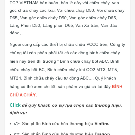
TCP VIETNAM bán buôn, bán lẻ dây vòi chữa cháy, van
góc chữa cháy các loại: Vòi chữa cháy D50, Vòi chữa cháy
D65, Van góc chữa cháy D50, Van góc chữa cháy D65,
Lăng Phun D50, Lăng phun D65, Van Xả tràn, Van Báo
động,..
Ngoài cung cấp các thiết bị chữa chữa PCCC trên, Công ty
chúng tôi còn phân phối tất cả các dòng bình chữa cháy
hiện nay trên thị trường " Bình chữa cháy bột ABC, Bình
chữa cháy bột BC, Bình chữa cháy khí CO2 MT3, MT5,
MT24, Bình chữa cháy cầu tự động ABC,... Quý khách
hàng có thể xem chi tiết sản phảm và giá cả tại đây
BÌNH
.
CHỮA CHÁY
Click
để quý khách có sự lựa chọn các thương hiệu,
dịch vụ:
👉
Sản phẩn Bình cứu hỏa thương hiệu
Vinfi
re.
👉
Sản phẩn Bình cứu hỏa thương hiệu
Dragon