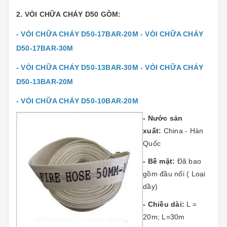
2. VÒI CHỮA CHÁY D50 GỒM:
- VÒI CHỮA CHÁY D50-17BAR-20M -
VÒI CHỮA CHÁY
D50-17BAR-30M
- VÒI CHỮA CHÁY D50-13BAR-30M -
VÒI CHỮA CHÁY
D50-13BAR-20M
- VÒI CHỮA CHÁY D50-10BAR-20M
- Nước sản
xuất:
China - Hàn
Quốc
- Bề mặt:
Đã bao
gồm đầu nối ( Loại
dầy)
- Chiều dài:
L =
20m; L=30m