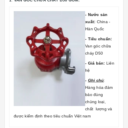
1
.
VAN GÓC CHỮA CHÁY D50 GỒM:
- Nước sản
xuất:
China -
Hàn Quốc
- Tiêu chuẩn:
Van góc chữa
cháy D50
- Giá bán:
Liên
hệ
-
Ghi chú
:
Hàng hóa đảm
bảo đúng
chủng loại,
chất lượng và
được kiểm định theo tiêu chuẩn Việt nam