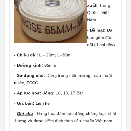
xuất:
Trung
Quốc - Việt
Nam
- Bề mặt:
Đã
bao gồm đầu
nối ( Loại dầy)
- Chiều dài:
L = 20m; L=30m
- Đường kính: 65
mm
- Sử dụng cho:
Dùng trong môi trường : cấp thoát
nước, PCCC
- Áp lực hoạt động:
10, 13, 17 Bar
- Giá bán:
Liên hệ
-
Ghi chú
:
Hàng hóa đảm bảo đúng chủng loại, chất
lượng và được kiểm định theo tiêu chuẩn Việt nam