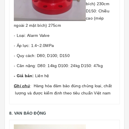
bích) 230cm
D150: Chiều
cao (mép
ngoài 2 mặt bích) 275cm
- Loại: Alarm Valve
- Áp lực: 1.4~2.0MPa
- Quy cách: D80; D100; D150
- Cân nặng: D80: 14kg D100: 24kg D150: 47kg
- Giá bán:
Liên hệ
Gh
i chú
:
Hàng hóa đảm bảo đúng chủng loại, chất
lượng và được kiểm định theo tiêu chuẩn Việt nam
8. VAN BÁO ĐỘNG