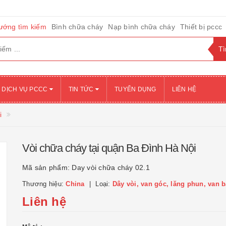
ướng tìm kiếm
Bình chữa cháy
Nạp bình chữa cháy
Thiết bị pccc
DỊCH VỤ PCCC
TIN TỨC
TUYỂN DỤNG
LIÊN HỆ
i
Vòi chữa cháy tại quận Ba Đình Hà Nội
Mã sản phẩm:
Day vòi chữa cháy 02.1
Thương hiệu:
China
Loại:
Dây vòi, van góc, lăng phun, van 
Liên hệ