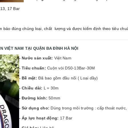
 13, 17 Bar
bảo đúng chủng loại, chất lượng và được kiểm định theo tiêu chu
ON VIỆT NAM
TẠI QUẬN BA ĐÌNH HÀ NỘI
- Nước sản xuất:
Việt Nam
- Tiêu chuẩn:
Cuộn vòi D50-13Bar-30M
- Bề mặt:
Đã bao gồm đầu nối ( Loại dầy)
- Chiều dài:
L = 30m
- Đường kính:
50mm
- Sử dụng cho:
Dùng trong môi trường : cấp thoát nước
- Áp lực hoạt động:
17 Bar