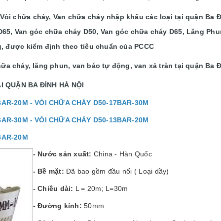
òi chữa cháy, Van chữa cháy nhập khẩu các loại tại quận Ba Đ
D65, Van góc chữa cháy D50, Van góc chữa cháy D65, Lăng Phu
g, được kiểm định theo tiêu chuẩn của PCCC
ữa cháy, lăng phun, van báo tự động, van xả tràn tại quận Ba 
ẠI QUẬN BA ĐÌNH HÀ NỘI
BAR-20M -
VÒI CHỮA CHÁY D50-17BAR-30M
BAR-30M -
VÒI CHỮA CHÁY D50-13BAR-20M
BAR-20M
- Nước sản xuất:
China - Hàn Quốc
- Bề mặt:
Đã bao gồm đầu nối ( Loại dầy)
- Chiều dài:
L = 20m; L=30m
- Đường kính:
50mm