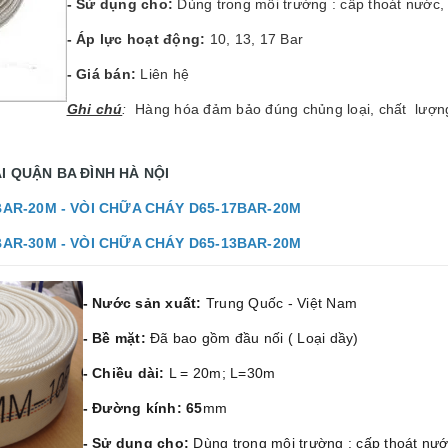
- Sử dụng cho:
Dùng trong môi trường : cấp thoát nước
- Áp lực hoạt động:
10, 13, 17 Bar
- Giá bán:
Liên hệ
Gh
i chú
:
Hàng hóa đảm bảo đúng chủng loại, chất lượng
I QUẬN BA ĐÌNH HÀ NỘI
BAR-20M -
VÒI CHỮA CHÁY D65-17BAR-20M
BAR-30M -
VÒI CHỮA CHÁY D65-13BAR-20M
- Nước sản xuất:
Trung Quốc - Việt Nam
- Bề mặt:
Đã bao gồm đầu nối ( Loại dầy)
- Chiều dài:
L = 20m; L=30m
- Đường kính: 65
mm
- Sử dụng cho:
Dùng trong môi trường : cấp thoát nư