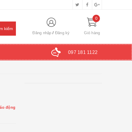
0
Đăng nhập
Đăng ký
Giỏ hàng
097 181 1122
báo động