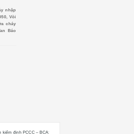
áy nhập
D50, Vòi
ữa cháy
Van Báo
tem kiểm định PCCC – BCA: