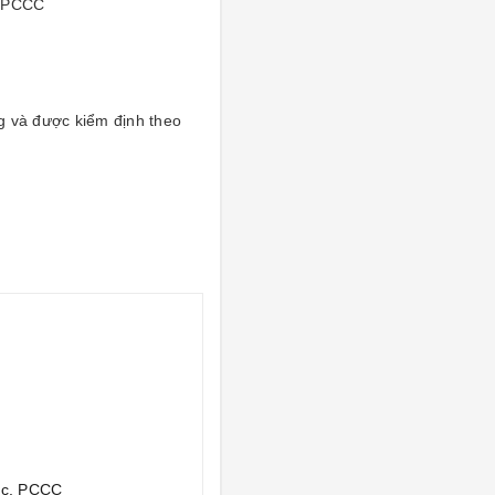
, PCCC
 và được kiểm định theo
ớc, PCCC