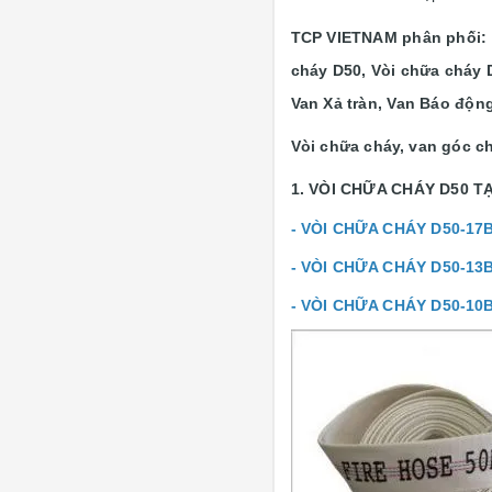
TCP VIETNAM phân phối: V
cháy D50, Vòi chữa cháy 
Van Xả tràn, Van Báo độn
Vòi chữa cháy, van góc ch
1. VÒI CHỮA CHÁY D50 T
- VÒI CHỮA CHÁY D50-17
- VÒI CHỮA CHÁY D50-13
- VÒI CHỮA CHÁY D50-10