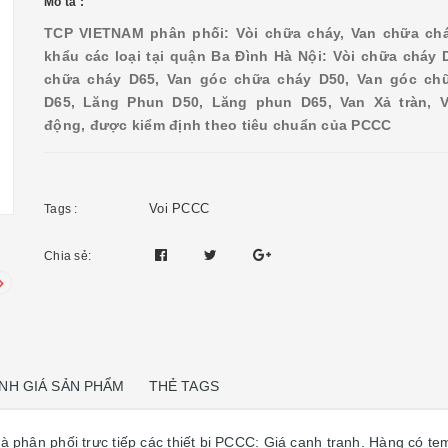
Mô tả :
TCP VIETNAM phân phối: Vòi chữa cháy, Van chữa ch
khẩu các loại tại quận Ba Đình Hà Nội: Vòi chữa cháy 
chữa cháy D65, Van góc chữa cháy D50, Van góc ch
D65, Lăng Phun D50, Lăng phun D65, Van Xả tràn, 
động, được kiểm định theo tiêu chuẩn của PCCC
Voi PCCC
Tags :
Chia sẻ:
NH GIÁ SẢN PHẨM
THẺ TAGS
à phân phối trực tiếp các thiết bị PCCC: Giá cạnh tranh. Hàng có 