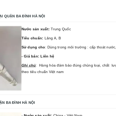
ẠI QUẬN BA ĐÌNH HÀ NỘI
Nước sản xuất:
Trung Quốc
Tiêu chuẩn:
Lăng A, B
Sử dụng cho
: Dùng trong môi trường : cấp thoát nướ
- Giá bán: Liên hệ
Gh
i chú
:
Hàng hóa đảm bảo đúng chủng loại, chất lư
theo tiêu chuẩn Việt nam
ẬN BA ĐÌNH HÀ NỘI
- Nước sản xuất:
China - Việt Nam