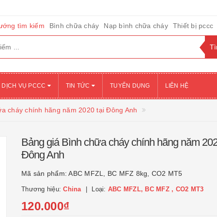
ướng tìm kiếm
Bình chữa cháy
Nạp bình chữa cháy
Thiết bị pccc
DỊCH VỤ PCCC
TIN TỨC
TUYỂN DỤNG
LIÊN HỆ
hữa cháy chính hãng năm 2020 tại Đông Anh
Bảng giá Bình chữa cháy chính hãng năm 2020
Đông Anh
Mã sản phẩm:
ABC MFZL, BC MFZ 8kg, CO2 MT5
Thương hiệu:
China
Loại:
ABC MFZL, BC MFZ , CO2 MT3
120.000₫