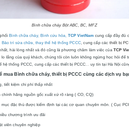
Bình chữa cháy Bột ABC, BC, MFZ
 phối
Bình chữa cháy, Bình cứu hỏa
,
TCP VietNam
cung cấp đầy đủ 
,
Bảo trì sửa chữa, thay thế hệ thống PCCC
,
cung cấp các
thiết bị P
nhất, hài lòng nhất và đó cũng là phương châm làm việc của
TCP Vi
lo lắng của quý khách, chúng tôi còn luôn không ngừng học hỏi để t
hế hệ thống PCCC, cung cấp các thiết bị PCCC... uy tín tại Hà Nội cũ
 mua Bình chữa cháy, thiết bị PCCC cùng các dịch vụ bạ
g, tiết kiệm chi phí thấp nhất
 chính hãng n
guồn gốc xuất xứ rõ ràng ( CO, CQ)
 mục đặc thù được kiểm định tại các cơ quan chuyên môn. ( Cục P
hiều chương trình ưu đãi
ật viên chuyên nghiệp