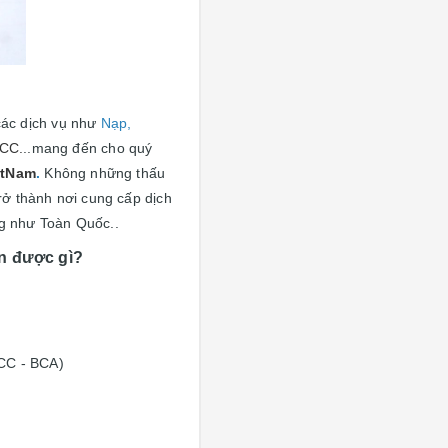
các dịch vụ như
Nạp,
CCC.
..mang đến cho quý
etNam
.
Không những thấu
rở thành nơi cung cấp dịch
ng như Toàn Quốc..
n được gì?
CCC - BCA)