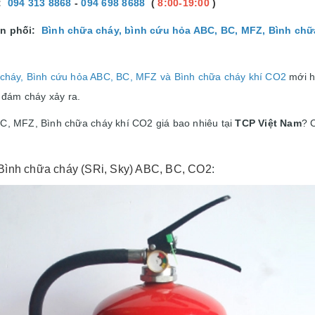
:
094 313 8868
-
094 698 8688
(
8:00-19:00
)
n phối:
Bình chữa cháy, bình cứu hỏa ABC, BC, MFZ, Bình chữ
cháy, Bình cứu hỏa ABC, BC, MFZ và Bình chữa cháy khí CO2
mới hi
 đám cháy xảy ra.
C, MFZ, Bình chữa cháy khí CO2 giá bao nhiêu tại
TCP Việt Nam
? C
.
Bình chữa cháy (SRi, Sky) ABC, BC, CO2
: