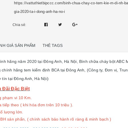
https://vattuthietbipccc.com/binh-chua-chay-co-tem-kie-m-di-nh-ba
gia-2020-ta-i-dong-anh-ha-no-i
Chia sẻ:
NH GIÁ SẢN PHẨM
THẺ TAGS
ính hãng năm 2020 tại Đông Anh, Hà Nội, Bình chữa cháy bột A
ính hãng tem kiểm định BCA tại Đông Anh, (Công ty, Đơn vị, Trung 
 tín tại Đông Anh, Hà Nội)
Đãi Đặc Biệt
g phạm vi 10 Km.
tiếp theo ( khi hóa đơn trên 10 triệu ).
ố lượng lớn.
 BH sản phẩn, ( chính sách bảo hành rõ ràng & minh bạch )