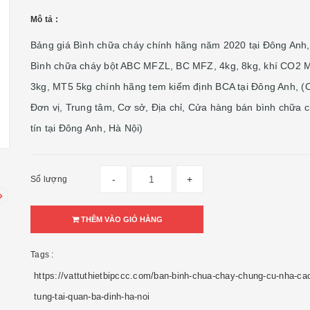
Mô tả :
Bảng giá Bình chữa cháy chính hãng năm 2020 tại Đông Anh, 
Bình chữa cháy bột ABC MFZL, BC MFZ, 4kg, 8kg, khí CO2 
3kg, MT5 5kg chính hãng tem kiểm định BCA tại Đông Anh, (
Đơn vị, Trung tâm, Cơ sở, Địa chỉ, Cửa hàng bán bình chữa 
tín tại Đông Anh, Hà Nội)
-
+
Số lượng
THÊM VÀO GIỎ HÀNG
Tags :
https://vattuthietbipccc.com/ban-binh-chua-chay-chung-cu-nha-ca
tung-tai-quan-ba-dinh-ha-noi