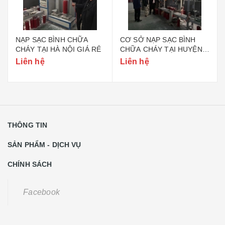
NẠP SẠC BÌNH CHỮA
CƠ SỞ NẠP SẠC BÌNH
CHÁY TẠI HÀ NỘI GIÁ RẺ
CHỮA CHÁY TẠI HUYỆN
GIA LÂM HÀ NỘI
Liên hệ
Liên hệ
THÔNG TIN
SẢN PHẨM - DỊCH VỤ
CHÍNH SÁCH
Facebook