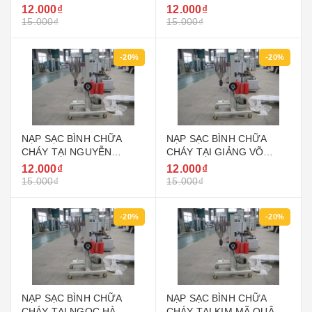
QUẬN BA ĐÌNH HÀ NỘI
BA ĐÌNH HÀ NỘI
12.000₫
12.000₫
15.000₫
15.000₫
-20%
-20%
NẠP SẠC BÌNH CHỮA
NẠP SẠC BÌNH CHỮA
CHÁY TẠI NGUYỄN
CHÁY TẠI GIẢNG VÕ
TRUNG TRỰC QUẬN BA
QUẬN BA ĐÌNH HÀ NỘI
12.000₫
12.000₫
ĐÌNH HÀ NỘI
15.000₫
15.000₫
-20%
-20%
NẠP SẠC BÌNH CHỮA
NẠP SẠC BÌNH CHỮA
CHÁY TẠI NGỌC HÀ
CHÁY TẠI KIM MÃ QUẬN