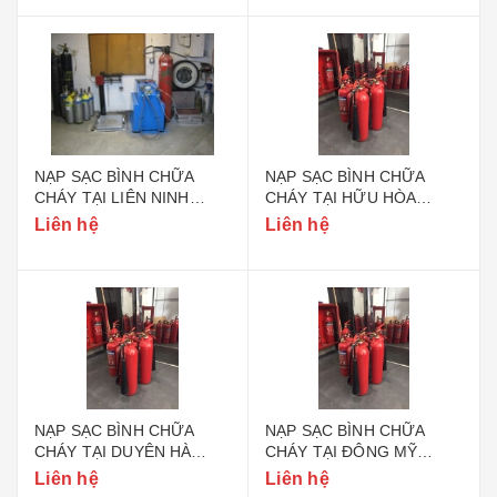
NẠP SẠC BÌNH CHỮA
NẠP SẠC BÌNH CHỮA
CHÁY TẠI LIÊN NINH
CHÁY TẠI HỮU HÒA
HUYỆN THANH TRÌ HÀ
HUYỆN THANH TRÌ HÀ
Liên hệ
Liên hệ
NỘI
NỘI
NẠP SẠC BÌNH CHỮA
NẠP SẠC BÌNH CHỮA
CHÁY TẠI DUYÊN HÀ
CHÁY TẠI ĐÔNG MỸ
HUYỆN THANH TRÌ HÀ
HUYỆN THANH TRÌ HÀ
Liên hệ
Liên hệ
NỘI
NỘI