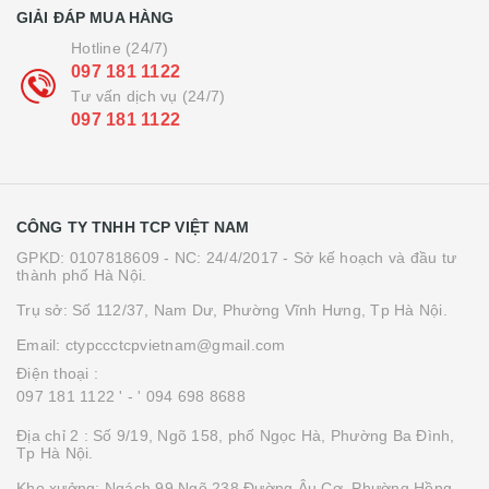
GIẢI ĐÁP MUA HÀNG
Hotline (24/7)
097 181 1122
Tư vấn dịch vụ (24/7)
097 181 1122
CÔNG TY TNHH TCP VIỆT NAM
GPKD: 0107818609 - NC: 24/4/2017 - Sở kế hoạch và đầu tư
thành phố Hà Nội.
Trụ sở: Số 112/37, Nam Dư, Phường Vĩnh Hưng, Tp Hà Nội.
Email: ctypccctcpvietnam@gmail.com
Điện thoại :
097 181 1122 '
- ' 094 698 8688
Địa chỉ 2 : Số 9/19, Ngõ 158, phố Ngọc Hà, Phường Ba Đình,
Tp Hà Nội.
Kho xưởng: Ngách 99 Ngõ 238 Đường Âu Cơ, Phường Hồng