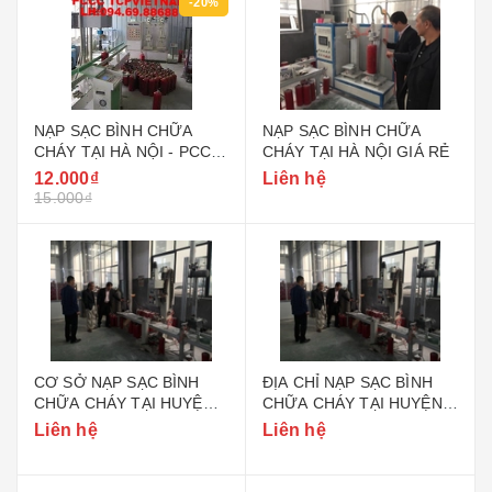
-20%
NẠP SẠC BÌNH CHỮA
NẠP SẠC BÌNH CHỮA
CHÁY TẠI HÀ NỘI - PCCC
CHÁY TẠI HÀ NỘI GIÁ RẺ
TCPVIETNAM
12.000₫
Liên hệ
15.000₫
CƠ SỞ NẠP SẠC BÌNH
ĐỊA CHỈ NẠP SẠC BÌNH
CHỮA CHÁY TẠI HUYỆN
CHỮA CHÁY TẠI HUYỆN
GIA LÂM HÀ NỘI
GIA LÂM HÀ NỘI
Liên hệ
Liên hệ