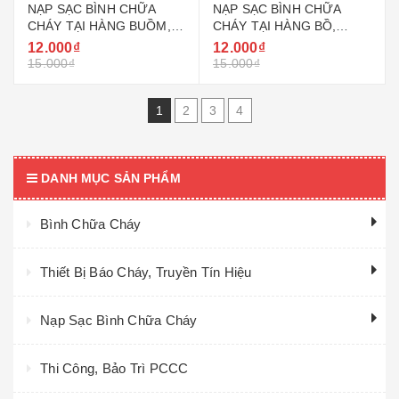
NẠP SẠC BÌNH CHỮA
NẠP SẠC BÌNH CHỮA
CHÁY TẠI HÀNG BUỒM,
CHÁY TẠI HÀNG BỒ,
HÀNG ĐÀO QUẬN HOÀN
HÀNG BÔNG QUẬN HOÀN
12.000₫
12.000₫
KIẾM
KIẾM
15.000₫
15.000₫
1
2
3
4
DANH MỤC SẢN PHẨM
Bình Chữa Cháy
Thiết Bị Báo Cháy, Truyền Tín Hiệu
Nạp Sạc Bình Chữa Cháy
Thi Công, Bảo Trì PCCC