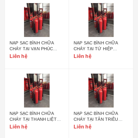
NẠP SẠC BÌNH CHỮA
NẠP SẠC BÌNH CHỮA
CHÁY TẠI VẠN PHÚC
CHÁY TẠI TỨ HIỆP
HUYỆN THANH TRÌ HÀ
HUYỆN THANH TRÌ HÀ
Liên hệ
Liên hệ
NỘI
NỘI
NẠP SẠC BÌNH CHỮA
NẠP SẠC BÌNH CHỮA
CHÁY TẠI THANH LIỆT
CHÁY TẠI TÂN TRIỀU
HUYỆN THANH TRÌ HÀ
HUYỆN THANH TRÌ HÀ
Liên hệ
Liên hệ
NỘI
NỘI