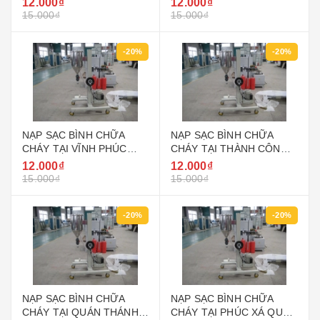
12.000₫
12.000₫
15.000₫
15.000₫
-20%
-20%
NẠP SẠC BÌNH CHỮA
NẠP SẠC BÌNH CHỮA
CHÁY TẠI VĨNH PHÚC
CHÁY TẠI THÀNH CÔNG
QUẬN BA ĐÌNH HÀ NỘI
QUẬN BA ĐÌNH HÀ NỘI
12.000₫
12.000₫
15.000₫
15.000₫
-20%
-20%
NẠP SẠC BÌNH CHỮA
NẠP SẠC BÌNH CHỮA
CHÁY TẠI QUÁN THÁNH
CHÁY TẠI PHÚC XÁ QUẬN