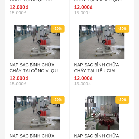
QUẬN BA ĐÌNH HÀ NỘI
BA ĐÌNH HÀ NỘI
12.000₫
12.000₫
15.000₫
15.000₫
-20%
-20%
NẠP SẠC BÌNH CHỮA
NẠP SẠC BÌNH CHỮA
CHÁY TẠI CỐNG VỊ QUẬN
CHÁY TẠI LIỄU GIAI
BA ĐÌNH HÀ NỘI
QUẬN BA ĐÌNH HÀ NỘI
12.000₫
12.000₫
15.000₫
15.000₫
-20%
-20%
NẠP SẠC BÌNH CHỮA
NẠP SẠC BÌNH CHỮA