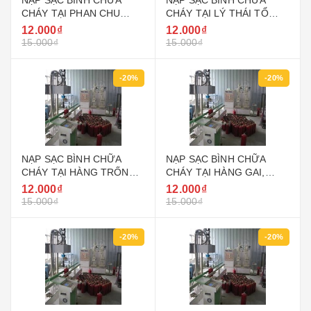
NẠP SẠC BÌNH CHỮA
NẠP SẠC BÌNH CHỮA
CHÁY TẠI PHAN CHU
CHÁY TẠI LÝ THÁI TỔ
TRINH QUẬN HOÀN KIẾM
QUẬN HOÀN KIẾM
12.000₫
12.000₫
15.000₫
15.000₫
-20%
-20%
NẠP SẠC BÌNH CHỮA
NẠP SẠC BÌNH CHỮA
CHÁY TẠI HÀNG TRỐNG
CHÁY TẠI HÀNG GAI,
QUẬN HOÀN KIẾM
HÀNG MÃ QUẬN HOÀN
12.000₫
12.000₫
KIẾM
15.000₫
15.000₫
-20%
-20%