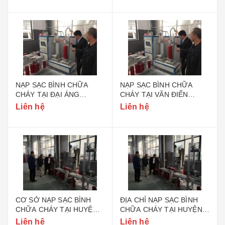
NẠP SẠC BÌNH CHỮA
NẠP SẠC BÌNH CHỮA
CHÁY TẠI ĐẠI ÁNG
CHÁY TẠI VĂN ĐIỂN
HUYỆN THANH TRÌ HÀ
HUYỆN THANH TRÌ HÀ
Liên hệ
Liên hệ
NỘI
NỘI
CƠ SỞ NẠP SẠC BÌNH
ĐỊA CHỈ NẠP SẠC BÌNH
CHỮA CHÁY TẠI HUYỆN
CHỮA CHÁY TẠI HUYỆN
THANH TRÌ HÀ NỘI
THANH TRÌ HÀ NỘI
Liên hệ
Liên hệ