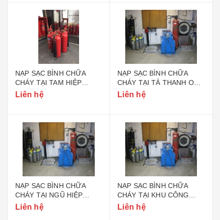
NẠP SẠC BÌNH CHỮA
NẠP SẠC BÌNH CHỮA
CHÁY TẠI TAM HIỆP
CHÁY TẠI TẢ THANH OAI
HUYỆN THANH TRÌ HÀ
HUYỆN THANH TRÌ HÀ
Liên hệ
Liên hệ
NỘI
NỘI
NẠP SẠC BÌNH CHỮA
NẠP SẠC BÌNH CHỮA
CHÁY TẠI NGŨ HIỆP
CHÁY TẠI KHU CÔNG
HUYỆN THANH TRÌ HÀ
NGHIỆP NGỌC HỒI
Liên hệ
Liên hệ
NỘI
HUYỆN THANH TRÌ