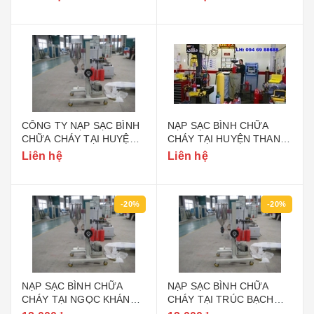
CÔNG TY NẠP SẠC BÌNH
NẠP SẠC BÌNH CHỮA
CHỮA CHÁY TẠI HUYỆN
CHÁY TẠI HUYỆN THANH
THANH TRÌ HÀ NỘI
TRÌ HÀ NỘI
Liên hệ
Liên hệ
-20%
-20%
NẠP SẠC BÌNH CHỮA
NẠP SẠC BÌNH CHỮA
CHÁY TẠI NGỌC KHÁNH
CHÁY TẠI TRÚC BẠCH
QUẬN BA ĐÌNH HÀ NỘI
QUẬN BA ĐÌNH HÀ NỘI