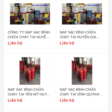
CÔNG TY NẠP SẠC BÌNH
NẠP SẠC BÌNH CHỮA
CHỮA CHÁY TẠI HUYỆN
CHÁY TẠI HUYỆN GIA
GIA LÂM HÀ NỘI
LÂM HÀ NỘI
Liên hệ
Liên hệ
NẠP SẠC BÌNH CHỮA
NẠP SẠC BÌNH CHỮA
CHÁY TẠI YÊN MỸ HUYỆN
CHÁY TẠI VĨNH QUỲNH
THANH TRÌ HÀ NỘI
HUYỆN THANH TRÌ HÀ
Liên hệ
Liên hệ
NỘI