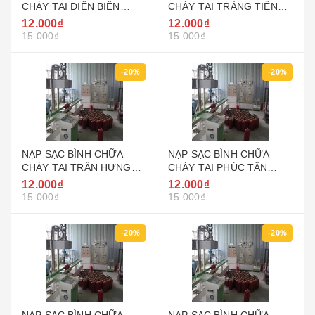
CHÁY TẠI ĐIỆN BIÊN
CHÁY TẠI TRÀNG TIỀN
QUẬN BA ĐÌNH HÀ NỘI
QUẬN HOÀN KIẾM
12.000₫
12.000₫
15.000₫
15.000₫
-20%
-20%
NẠP SẠC BÌNH CHỮA
NẠP SẠC BÌNH CHỮA
CHÁY TẠI TRẦN HƯNG
CHÁY TẠI PHÚC TÂN
ĐẠO QUẬN HOÀN KIẾM
QUẬN HOÀN KIẾM
12.000₫
12.000₫
15.000₫
15.000₫
-20%
-20%