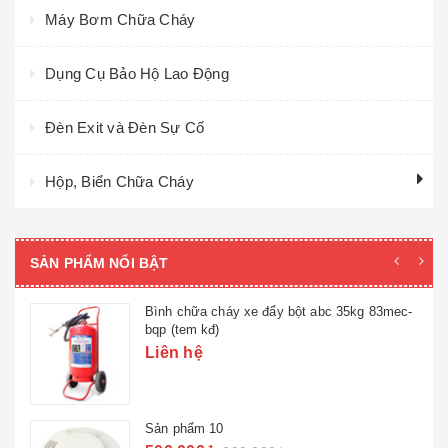
Máy Bơm Chữa Cháy
Dụng Cụ Bảo Hộ Lao Động
Đèn Exit và Đèn Sự Cố
Hộp, Biển Chữa Cháy
SẢN PHẨM NỔI BẬT
Bình chữa cháy xe đẩy bột abc 35kg 83mec-
bqp (tem kđ)
Liên hệ
Sản phẩm 10