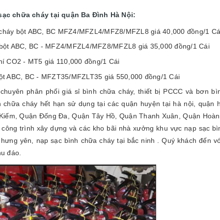
 sạc chữa cháy tại
quận Ba Đình
Hà Nội:
 cháy bột ABC, BC MFZ4/MFZL4/MFZ8/MFZL8 giá 40,000 đồng/1 Cá
y bột ABC, BC - MFZ4/MFZL4/MFZ8/MFZL8 giá 35,000 đồng/1 Cái
hí CO2 - MT5 giá 110,000 đồng/1 Cái
bột ABC, BC - MFZT35/MFZLT35 giá 550,000 đồng/1 Cái
uyên phân phối giá sỉ bình chữa cháy, thiết bị PCCC và bơn bì
h chữa cháy hết hạn sử dụng tại các quận huyện tại hà nội, quận h
Kiếm, Quận Đống Đa, Quận Tây Hồ, Quận Thanh Xuân, Quận Hoàng
công trình xây dựng và các kho bãi nhà xưởng khu vực nạp sạc bì
 hưng yên, nạp sạc bình chữa cháy tại bắc ninh . Quý khách đến vớ
hu đáo.