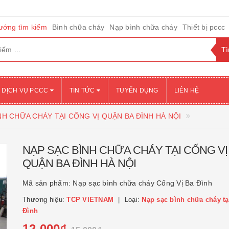
ướng tìm kiếm
Bình chữa cháy
Nạp bình chữa cháy
Thiết bị pccc
DỊCH VỤ PCCC
TIN TỨC
TUYỂN DỤNG
LIÊN HỆ
NH CHỮA CHÁY TẠI CỐNG VỊ QUẬN BA ĐÌNH HÀ NỘI
NẠP SẠC BÌNH CHỮA CHÁY TẠI CỐNG VỊ
QUẬN BA ĐÌNH HÀ NỘI
Mã sản phẩm:
Nạp sạc bình chữa cháy Cống Vị Ba Đình
Thương hiệu:
TCP VIETNAM
Loại:
Nạp sạc bình chữa cháy tạ
Đình
12.000₫