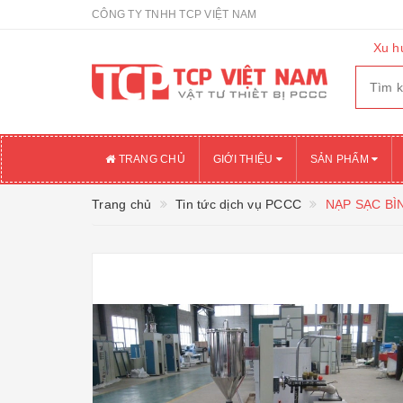
CÔNG TY TNHH TCP VIỆT NAM
Xu h
TRANG CHỦ
GIỚI THIỆU
SẢN PHẨM
Trang chủ
Tin tức dịch vụ PCCC
NẠP SẠC BÌ