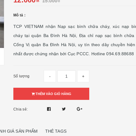
15.000₫
Mô tả :
TCP VIETNAM nhận Nạp sạc bình chữa cháy, xúc nạp bì
cháy tại quận Ba Đình Hà Nội, Địa chỉ nạp sạc bình chữa 
Cống Vị quận Ba Đình Hà Nội, uy tín theo dây chuyền hiện
nhất được chứng nhận bởi Cục PCCC. Hotline 094.69.88688
-
+
Số lượng
THÊM VÀO GIỎ HÀNG
Chia sẻ:
NH GIÁ SẢN PHẨM
THẺ TAGS