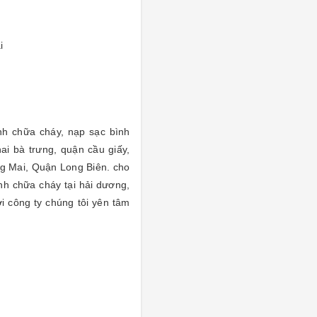
i
nh chữa cháy, nạp sạc bình
ai bà trưng, quận cầu giấy,
 Mai, Quận Long Biên. cho
nh chữa cháy tại hải dương,
i công ty chúng tôi yên tâm