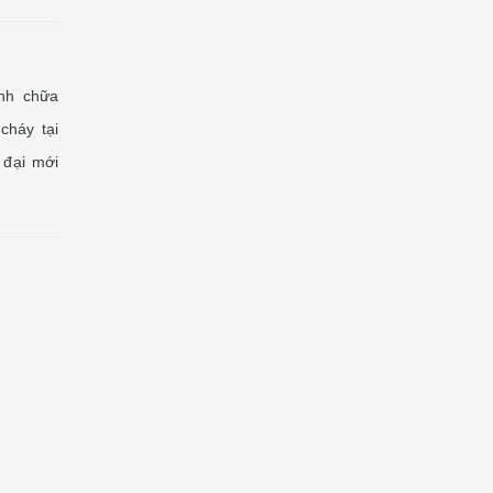
nh chữa
cháy tại
 đại mới