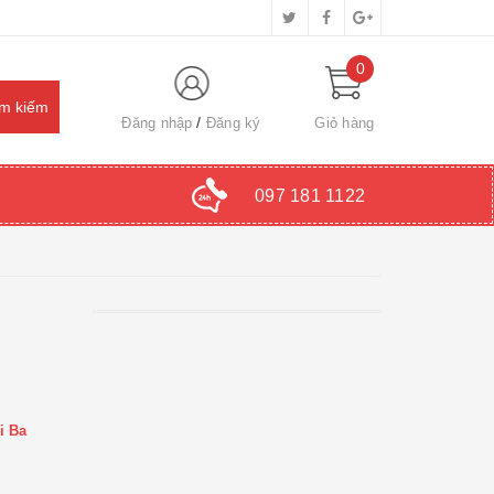
0
Đăng nhập
Đăng ký
Giỏ hàng
097 181 1122
i Ba