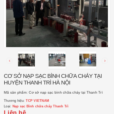
CƠ SỞ NẠP SẠC BÌNH CHỮA CHÁY TẠI
HUYỆN THANH TRÌ HÀ NỘI
Mã sản phẩm:
Cơ sở nạp sạc bình chữa cháy tại Thanh Trì
Thương hiệu:
TCP VIETNAM
Loại:
Nạp sạc Bình chữa cháy Thanh Trì
Liên hệ