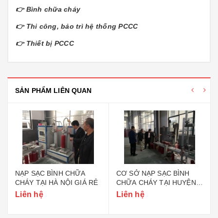
👉
Bình chữa cháy
👉
Thi công, bảo trì hệ thống PCCC
👉
Thiết bị PCCC
SẢN PHẨM LIÊN QUAN
NẠP SẠC BÌNH CHỮA
CƠ SỞ NẠP SẠC BÌNH
CHÁY TẠI HÀ NỘI GIÁ RẺ
CHỮA CHÁY TẠI HUYỆN
GIA LÂM HÀ NỘI
Liên hệ
Liên hệ