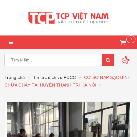
0
Trang chủ
Tin tức dịch vụ PCCC
CƠ SỞ NẠP SẠC BÌNH
CHỮA CHÁY TẠI HUYỆN THANH TRÌ HÀ NỘI