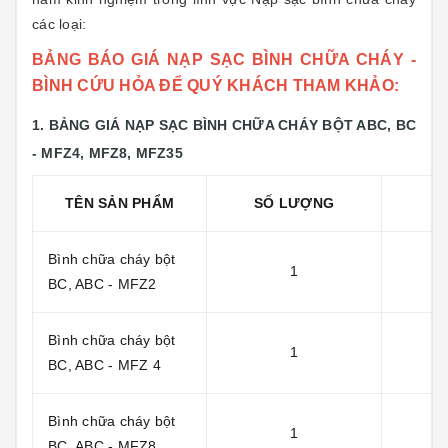
các loại:
BẢNG BÁO GIÁ NẠP SẠC BÌNH CHỮA CHÁY -
BÌNH CỨU HỎA ĐỂ QUÝ KHÁCH THAM KHẢO:
1. BẢNG GIÁ NẠP SẠC BÌNH CHỮA CHÁY BỘT ABC, BC
- MFZ4, MFZ8, MFZ35
TÊN SẢN PHẨM
SỐ LƯỢNG
Đ
Bình chữa cháy bột
1
BC, ABC - MFZ2
Bình chữa cháy bột
1
BC, ABC -
MFZ 4
Bình chữa cháy bột
1
BC, ABC -
MFZ8