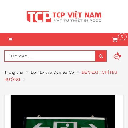
0
Trang chủ
Đèn Exit và Đèn Sự Cố
ĐÈN EXIT CHỈ HAI
HƯỚNG