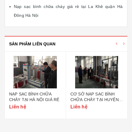
Nạp sạc bình chữa cháy giá rẻ tại La Khê quận Hà
Đông Hà Nội
SẢN PHẨM LIÊN QUAN
NẠP SẠC BÌNH CHỮA
CƠ SỞ NẠP SẠC BÌNH
CHÁY TẠI HÀ NỘI GIÁ RẺ
CHỮA CHÁY TẠI HUYỆN
GIA LÂM HÀ NỘI
Liên hệ
Liên hệ