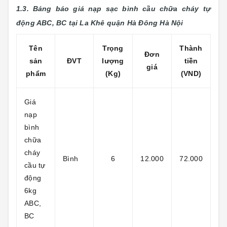
1.3. Bảng báo giá nạp sạc bình cầu chữa cháy tự
động ABC, BC tại La Khê
quận Hà Đông Hà Nội
Tên
Trọng
Thành
Đơn
sản
ĐVT
lượng
tiền
giá
phẩm
(Kg)
(VND)
Giá
nạp
bình
chữa
cháy
Bình
6
12.000
72.000
cầu tự
động
6kg
ABC,
BC