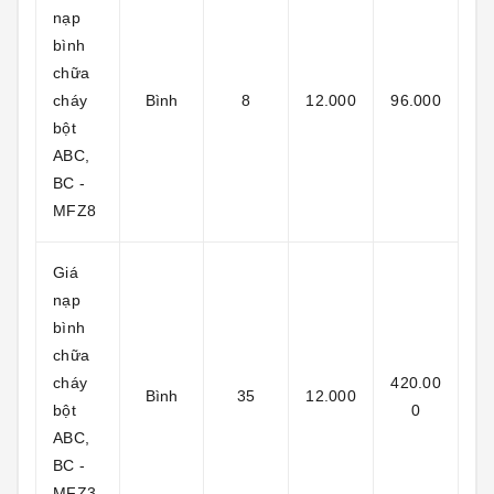
nạp
bình
chữa
cháy
Bình
8
12.000
96.000
bột
ABC,
BC -
MFZ8
Giá
nạp
bình
chữa
cháy
420.00
Bình
35
12.000
bột
0
ABC,
BC -
MFZ3