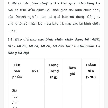
1.
Nạp bình chữa cháy tại Hà Cầu quận Hà Đông Hà
Nội
có tem kiểm định:
Sau thời gian dài bình chữa cháy
của Doanh nghiệp bạn đã quá hạn sử dụng, Công ty
chúng tôi sẽ nhận kiểm tra bảo trì, nạp sạc lại bình chữa
cháy:
1.1. Báo giá nạp sạc bình chữa cháy dạng bột ABC,
BC - MFZ2, MFZ4, MFZ8, MFZ35 tại La Khê quận Hà
Đông Hà Nội
Tên
Trọng
Thành
Đơn
sản
ĐVT
lượng
tiền
giá
phẩm
(Kg)
(VND)
Giá
nạp
bình