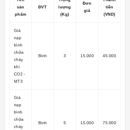
Đơn
sản
ĐVT
lượng
tiền
giá
phẩm
(Kg)
(VND)
Giá
nạp
bình
chữa
Bình
3
15.000
45.000
cháy
khí
CO2 -
MT3
Giá
nạp
bình
chữa
Bình
5
15.000
75.000
cháy