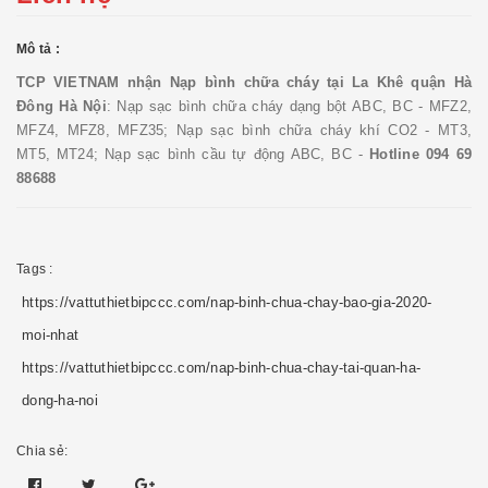
Mô tả :
TCP VIETNAM nhận
Nạp bình chữa cháy tại La Khê quận Hà
Đông Hà Nội
: Nạp sạc bình chữa cháy dạng bột ABC, BC - MFZ2,
MFZ4, MFZ8, MFZ35; Nạp sạc bình chữa cháy khí CO2 - MT3,
MT5, MT24; Nạp sạc bình cầu tự động ABC, BC -
Hotline 094 69
88688
Tags :
https://vattuthietbipccc.com/nap-binh-chua-chay-bao-gia-2020-
moi-nhat
https://vattuthietbipccc.com/nap-binh-chua-chay-tai-quan-ha-
dong-ha-noi
Chia sẻ: