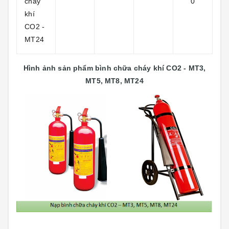
cháy
0
khí
CO2 -
MT24
Hình ảnh sản phẩm bình chữa cháy khí CO2 - MT3,
MT5, MT8, MT24