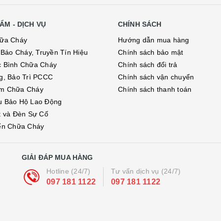
ẨM - DỊCH VỤ
CHÍNH SÁCH
hữa Cháy
Hướng dẫn mua hàng
ị Báo Cháy, Truyền Tín Hiệu
Chính sách bảo mật
c Bình Chữa Cháy
Chính sách đổi trả
g, Bảo Trì PCCC
Chính sách vận chuyển
m Chữa Cháy
Chính sách thanh toán
ụ Bảo Hộ Lao Động
t và Đèn Sự Cố
ển Chữa Cháy
GIẢI ĐÁP MUA HÀNG
Hotline (24/7)
Tư vấn dịch vụ (24/7)
097 181 1122
097 181 1122