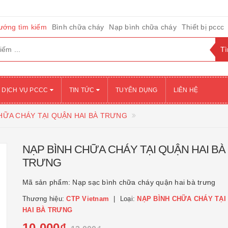
ướng tìm kiếm
Bình chữa cháy
Nạp bình chữa cháy
Thiết bị pccc
DỊCH VỤ PCCC
TIN TỨC
TUYỂN DỤNG
LIÊN HỆ
HỮA CHÁY TẠI QUẬN HAI BÀ TRƯNG
NẠP BÌNH CHỮA CHÁY TẠI QUẬN HAI BÀ
TRƯNG
Mã sản phẩm:
Nạp sạc bình chữa cháy quận hai bà trưng
Thương hiệu:
CTP Vietnam
Loại:
NẠP BÌNH CHỮA CHÁY TẠI
HAI BÀ TRƯNG
10.000₫