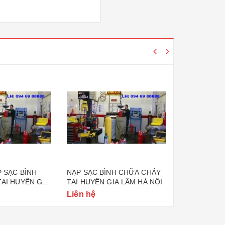
 SẠC BÌNH
NẠP SẠC BÌNH CHỮA CHÁY
NẠP SẠC BÌ
ẠI HUYỆN GIA
TẠI HUYỆN GIA LÂM HÀ NỘI
TẠI YÊN MỸ
TRÌ HÀ NỘI
Liên hệ
Liên hệ