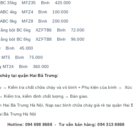
bột BC 35kg MFZ35 Bình 420.000
bột ABC 4kg MFZ4 Bình 100.000
bột ABC 8kg MFZ8 Bình 200.000
g bằng bột BC 6kg XZFTB6 Bình 72.000
g bằng bột BC 8kg XZFTB8 Bình 96.000
T3 Bình 45.000
kg MT5 Bình 75.000
4kg MT24 Bình 360.000
cháy tại quận Hai Bà Trưng:
 → Kiểm tra chất chữa cháy và vỏ bình + Phụ kiện của bình → Xúc
 Kiểm tra, kiểm định chất lượng → Bàn giao.
n Hai Bà Trưng Hà Nội, Nạp sạc bình chữa cháy giá rẻ tại quận Hai 
ai Bà Trưng Hà Nội
Hotline: 094 698 8688 - Tư vấn bán hàng: 094 313 8868