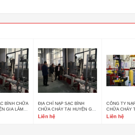
ẠC BÌNH CHỮA
ĐỊA CHỈ NẠP SẠC BÌNH
CÔNG TY NẠP
ỆN GIA LÂM
CHỮA CHÁY TẠI HUYỆN GIA
CHỮA CHÁY T
LÂM HÀ NỘI
LÂM HÀ NỘI
Liên hệ
Liên hệ