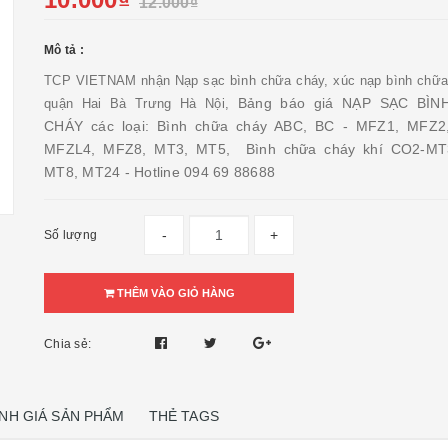
12.000₫
Mô tả :
TCP VIETNAM nhận Nạp sạc bình chữa cháy, xúc nạp bình chữa 
Bảng báo giá NẠP SẠC BÌ
quận Hai Bà Trưng Hà Nội,
CHÁY các loại: Bình chữa cháy ABC, BC - MFZ1, MFZ2
MFZL4, MFZ8, MT3, MT5, Bình chữa cháy khí CO2-MT
MT8, MT24 - Hotline 094 69 88688
-
+
Số lượng
THÊM VÀO GIỎ HÀNG
Chia sẻ:
NH GIÁ SẢN PHẨM
THẺ TAGS