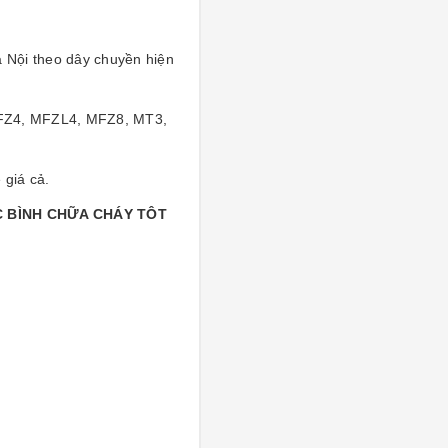
 Nội theo dây chuyền hiện
MFZ4, MFZL4, MFZ8, MT3,
 giá cả.
C BÌNH CHỮA CHÁY TÔT