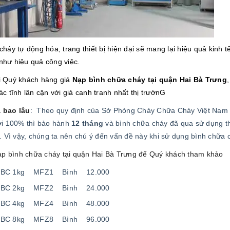
cháy tự
động hóa, trang thiết bị hiện đại sẽ mang lại hiệu quả kinh 
 như hiệu quả công việc.
ới Quý khách hàng giá
Nạp bình chữa cháy tại quận Hai Bà Trưng
 tĩnh lân cận với giá canh tranh nhất thị trườnG
 bao lâu
: Theo quy định của Sở Phòng Cháy Chữa Cháy Việt Nam
ới 100% thì bảo hành
12 tháng
và bình chữa cháy đã qua sử dụng thì
. Vì vậy, chúng ta nên chú ý đến vấn đề này khi sử dụng bình chữa 
ạp bình chữa cháy
tại quận Hai Bà Trưng để Quý khách tham khảo
bột BC 1kg MFZ1 Bình 12.000
bột BC 2kg MFZ2 Bình 24.000
bột BC 4kg MFZ4 Bình 48.000
bột BC 8kg MFZ8 Bình 96.000