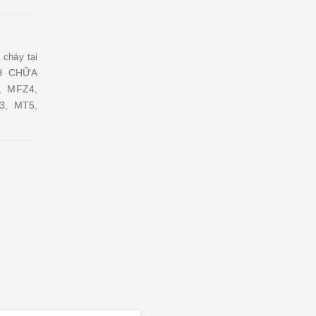
cháy tại
NH CHỮA
, MFZ4,
3, MT5,