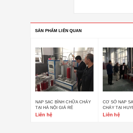
SẢN PHẨM LIÊN QUAN
-20%
 CHỮA CHÁY
NẠP SẠC BÌNH CHỮA CHÁY
CƠ SỞ NẠP S
CCC
TẠI HÀ NỘI GIÁ RẺ
CHÁY TẠI HUY
HÀ NỘI
Liên hệ
Liên hệ
0₫