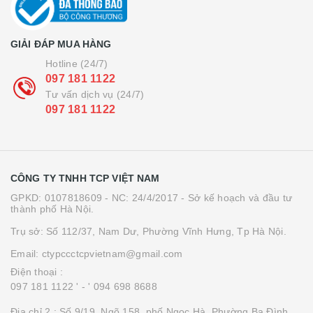
GIẢI ĐÁP MUA HÀNG
Hotline (24/7)
097 181 1122
Tư vấn dịch vụ (24/7)
097 181 1122
CÔNG TY TNHH TCP VIỆT NAM
GPKD: 0107818609 - NC: 24/4/2017 - Sở kế hoạch và đầu tư
thành phố Hà Nội.
Trụ sở: Số 112/37, Nam Dư, Phường Vĩnh Hưng, Tp Hà Nội.
Email: ctypccctcpvietnam@gmail.com
Điện thoại :
097 181 1122 '
- ' 094 698 8688
Địa chỉ 2 : Số 9/19, Ngõ 158, phố Ngọc Hà, Phường Ba Đình,