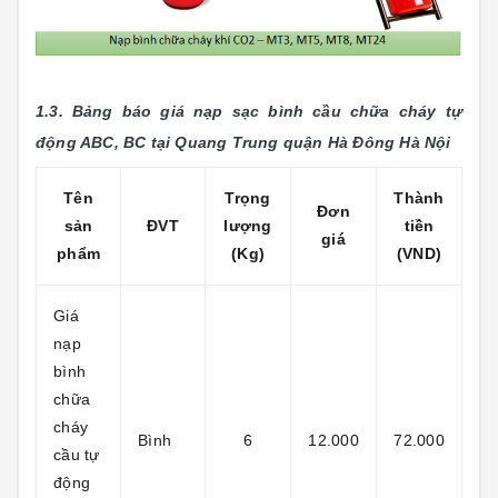
1.3. Bảng báo giá nạp sạc bình cầu chữa cháy tự
động ABC, BC tại Quang Trung
quận Hà Đông Hà Nội
Tên
Trọng
Thành
Đơn
sản
ĐVT
lượng
tiền
giá
phẩm
(Kg)
(VND)
Giá
nạp
bình
chữa
cháy
Bình
6
12.000
72.000
cầu tự
động