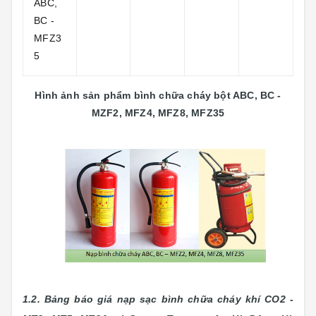
ABC,
BC -
MFZ3
5
Hình ảnh sản phẩm bình chữa cháy bột ABC, BC -
MZF2, MFZ4, MFZ8, MFZ35
1.2. Bảng báo giá nạp sạc bình chữa cháy khí CO2 -