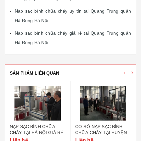
Nạp sạc bình chữa cháy uy tín tại Quang Trung quận
Hà Đông Hà Nội
Nạp sạc bình chữa cháy giá rẻ tại Quang Trung quận
Hà Đông Hà Nội
SẢN PHẨM LIÊN QUAN
NẠP SẠC BÌNH CHỮA
CƠ SỞ NẠP SẠC BÌNH
CHÁY TẠI HÀ NỘI GIÁ RẺ
CHỮA CHÁY TẠI HUYỆN
GIA LÂM HÀ NỘI
Liên hệ
Liên hệ