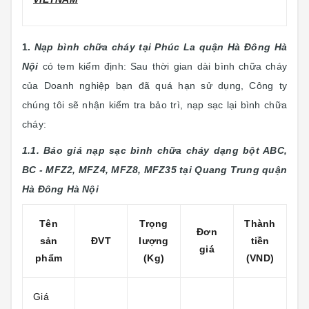
1.
Nạp bình chữa cháy tại Phúc La quận Hà Đông Hà
Nội
có tem kiểm định:
Sau thời gian dài bình chữa cháy
của Doanh nghiệp bạn đã quá hạn sử dụng, Công ty
chúng tôi sẽ nhận kiểm tra bảo trì, nạp sạc lại bình chữa
cháy:
1.1. Báo giá nạp sạc bình chữa cháy dạng bột ABC,
BC - MFZ2, MFZ4, MFZ8, MFZ35 tại Quang Trung quận
Hà Đông Hà Nội
Tên
Trọng
Thành
Đơn
sản
ĐVT
lượng
tiền
giá
phẩm
(Kg)
(VND)
Giá