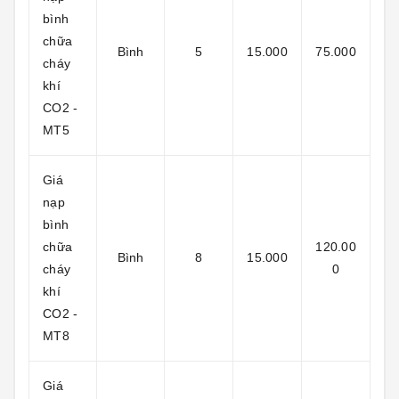
bình
chữa
Bình
5
15.000
75.000
cháy
khí
CO2 -
MT5
Giá
nạp
bình
chữa
120.00
Bình
8
15.000
cháy
0
khí
CO2 -
MT8
Giá