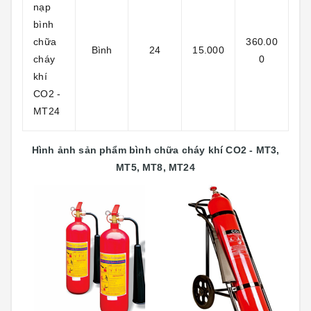
nạp
bình
chữa
360.00
Bình
24
15.000
cháy
0
khí
CO2 -
MT24
Hình ảnh sản phẩm bình chữa cháy khí CO2 - MT3,
MT5, MT8, MT24