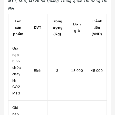
MT3, MT5, MT24 tại Quang Trung
quận Hà Đông Hà
Nội
Tên
Trọng
Thành
Đơn
sản
ĐVT
lượng
tiền
giá
phẩm
(Kg)
(VND)
Giá
nạp
bình
chữa
Bình
3
15.000
45.000
cháy
khí
CO2 -
MT3
Giá
nạp