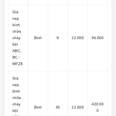
Giá
nạp
bình
chữa
cháy
Bình
8
12.000
96.000
bột
ABC,
BC -
MFZ8
Giá
nạp
bình
chữa
cháy
420.00
Bình
35
12.000
bột
0