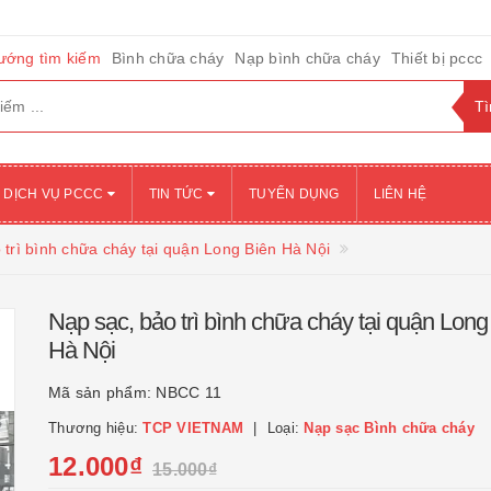
ướng tìm kiếm
Bình chữa cháy
Nạp bình chữa cháy
Thiết bị pccc
DỊCH VỤ PCCC
TIN TỨC
TUYỂN DỤNG
LIÊN HỆ
 trì bình chữa cháy tại quận Long Biên Hà Nội
Nạp sạc, bảo trì bình chữa cháy tại quận Long
Hà Nội
Mã sản phẩm:
NBCC 11
Thương hiệu:
TCP VIETNAM
Loại:
Nạp sạc Bình chữa cháy
12.000₫
15.000₫