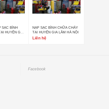
 SẠC BÌNH
NẠP SẠC BÌNH CHỮA CHÁY
NẠP SẠC BÌ
ẠI HUYỆN GIA
TẠI HUYỆN GIA LÂM HÀ NỘI
TẠI YÊN MỸ
TRÌ HÀ NỘI
Liên hệ
Liên hệ
Facebook