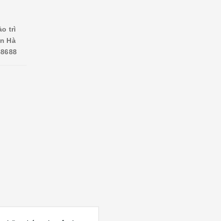
o trì
ên Hà
88688