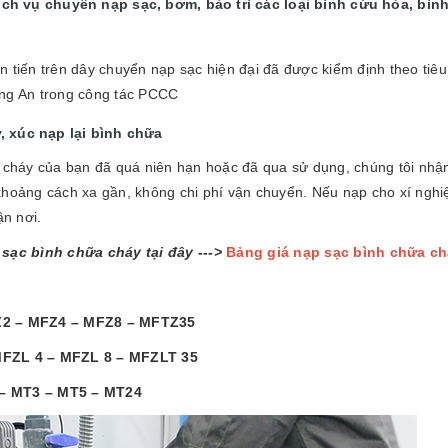
h vụ chuyên nạp sạc, bơm, bảo trì các loại bình cứu hỏa, bìn
n tiến trên dây chuyển nạp sạc hiện đại đã được kiểm định theo t
ông An trong công tác PCCC
, xúc nạp lại bình chữa
a cháy của bạn đã quá niên hạn hoặc đã qua sử dụng, chúng tôi nhận
khoảng cách xa gần, không chi phí vận chuyển. Nếu nạp cho xí nghi
ận nơi.
 sạc bình chữa cháy tại đây --->
Bảng giá nạp sạc bình chữa c
FZ2 – MFZ4 – MFZ8 – MFTZ35
MFZL 4 – MFZL 8 – MFZLT 35
– MT3 – MT5 – MT24