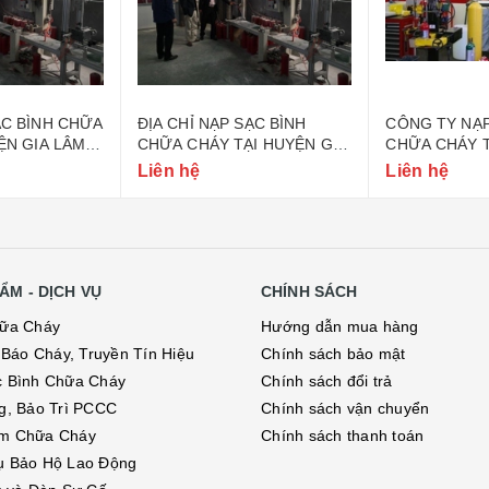
ẠC BÌNH CHỮA
ĐỊA CHỈ NẠP SẠC BÌNH
CÔNG TY NẠP
ỆN GIA LÂM
CHỮA CHÁY TẠI HUYỆN GIA
CHỮA CHÁY T
LÂM HÀ NỘI
LÂM HÀ NỘI
Liên hệ
Liên hệ
ẨM - DỊCH VỤ
CHÍNH SÁCH
hữa Cháy
Hướng dẫn mua hàng
ị Báo Cháy, Truyền Tín Hiệu
Chính sách bảo mật
c Bình Chữa Cháy
Chính sách đổi trả
g, Bảo Trì PCCC
Chính sách vận chuyển
m Chữa Cháy
Chính sách thanh toán
ụ Bảo Hộ Lao Động