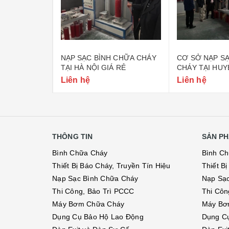
 CHỮA CHÁY
NẠP SẠC BÌNH CHỮA CHÁY
CƠ SỞ NẠP S
CCC
TẠI HÀ NỘI GIÁ RẺ
CHÁY TẠI HUY
HÀ NỘI
Liên hệ
Liên hệ
0₫
THÔNG TIN
SẢN PH
Bình Chữa Cháy
Bình C
Thiết Bị Báo Cháy, Truyền Tín Hiệu
Thiết B
Nạp Sạc Bình Chữa Cháy
Nạp Sạ
Thi Công, Bảo Trì PCCC
Thi Côn
Máy Bơm Chữa Cháy
Máy Bơ
Dụng Cụ Bảo Hộ Lao Động
Dụng C