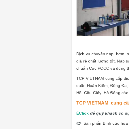
Dịch vụ chuyên nạp, bơm, 
giá rẻ chất lượng tốt,
Nạp sạ
chuẩn Cục PCCC và
đúng t
TCP VIETNAM cung cấp dịch 
quận Hoàn Kiếm, Đống Đa, 
Hồ, Cầu Giấy, Hà Đông các
TCP VIETNAM cung cấp 
Ê
Click
để quý khách có sự
👉
Sản phẩn Bình cứu hỏa