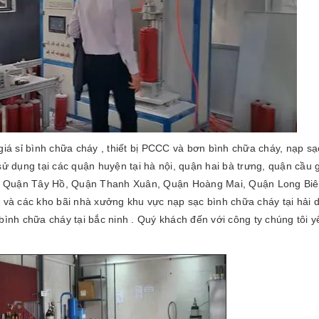
giá sỉ bình chữa cháy , thiết bị PCCC và bơn bình chữa cháy, nạp s
sử dụng tại các quận huyện tại hà nội, quận hai bà trưng, quận cầu
 Quận Tây Hồ, Quận Thanh Xuân, Quận Hoàng Mai, Quận Long Biê
g và các kho bãi nhà xưởng khu vực nạp sạc bình chữa cháy tại hải
bình chữa cháy tại bắc ninh . Quý khách đến với công ty chúng tôi y