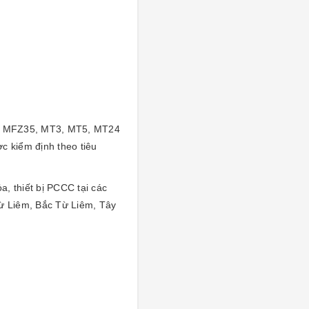
Z8, MFZ35, MT3, MT5, MT24
c kiểm định theo tiêu
, thiết bị PCCC tại các
ừ Liêm, Bắc Từ Liêm, Tây