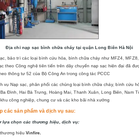
Địa chỉ nạp sạc bình chữa cháy tại quận Long Biên Hà Nội
sạc, bảo trì các loại bình cứu hỏa, bình chữa cháy như MFZ4, MF
c theo Công nghệ tiên tiến trên dây chuyển nạp sạc hiện đại đã đượ
heo thông tư 52 của Bộ Công An trong công tác PCCC
vụ Nạp sạc, phân phối các chủng loại bình chữa cháy, bình cứu hỏa
Ba Đình, Hai Bà Trưng, Hoàng Mai, Thanh Xuân, Long Biên, Nam T
 khu công nghiệp, chung cư và các kho bãi nhà xưởng
các sản phẩm và dịch vụ sau:
 lựa chọn các thương hiệu, dịch vụ:
 thương hiệu
Vinfi
re.