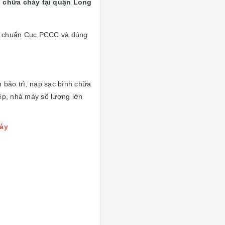
h chữa cháy tại quận Long
iêu chuẩn Cục PCCC và
đúng
 bảo trì, nạp sạc bình chữa
ệp, nhà máy số lượng lớn
háy