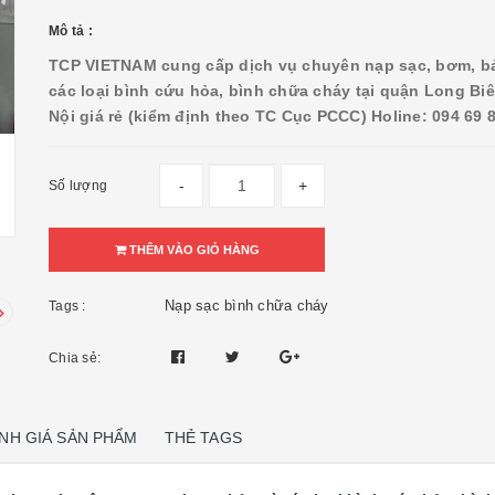
Mô tả :
TCP VIETNAM cung cấp dịch vụ chuyên nạp sạc, bơm, bả
các loại bình cứu hỏa, bình chữa cháy tại quận Long Bi
Nội giá rẻ
(kiểm định theo TC Cục PCCC) Holine: 094 69 
-
+
Số lượng
THÊM VÀO GIỎ HÀNG
Nạp sạc bình chữa cháy
Tags :
Chia sẻ:
NH GIÁ SẢN PHẨM
THẺ TAGS