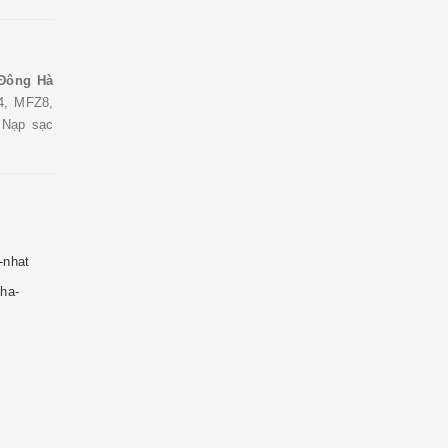
 Đông Hà
4, MFZ8,
 Nạp sạc
-nhat
-ha-