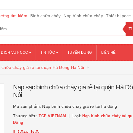
ướng tìm kiếm
Bình chữa cháy
Nạp bình chữa cháy
Thiết bị pccc
DỊCH VỤ PCCC
TIN TỨC
TUYỂN DỤNG
LIÊN HỆ
 chữa cháy giá rẻ tại quận Hà Đông Hà Nội
Nạp sạc bình chữa cháy giá rẻ tại quận Hà Đ
Nội
Mã sản phẩm:
Nạp bình chữa cháy giá rẻ tại hà đông
Thương hiệu:
TCP VIETNAM
Loại:
Nạp bình chữa cháy tại q
Đông
Liên hệ