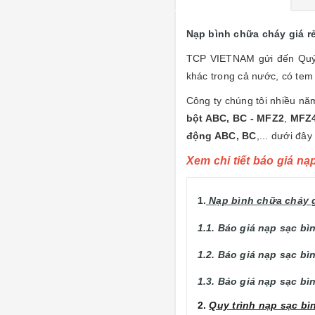
Nạp bình chữa cháy giá r
TCP VIETNAM gửi đến Qu
khác trong cả nước, có tem 
Công ty chúng tôi nhiều nă
bột ABC, BC - MFZ2
,
MFZ4
động ABC, BC
,... dưới đâ
Xem chi tiết báo giá nạ
1.
Nạp bình chữa cháy g
1.1. Báo giá nạp sạc b
1.2. Báo giá nạp sạc b
1.3. Báo giá nạp sạc b
2.
Quy trình nạp sạc b