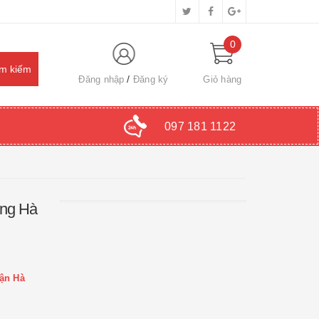
0
Đăng nhập
Đăng ký
Giỏ hàng
097 181 1122
ông Hà
uận Hà