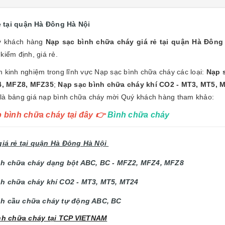
ẻ tại quận Hà Đông Hà Nội
ý khách hàng
Nạp sạc bình chữa cháy giá rẻ tại quận Hà Đôn
kiểm định, giá rẻ.
m kinh nghiệm trong lĩnh vực Nạp sạc bình chữa cháy các loại:
Nạp 
, MFZ8, MFZ35
;
Nạp sạc bình chữa cháy khí CO2 - MT3, MT5, M
y là bảng giá nạp bình chữa cháy mời Quý khách hàng tham khảo:
p bình chữa cháy tại đây
👉
Bình chữa cháy
iá rẻ tại quận Hà Đông Hà Nội
ình chữa cháy dạng bột ABC, BC - MFZ2, MFZ4, MFZ8
ình chữa cháy khí CO2 - MT3, MT5, MT24
ình cầu chữa cháy tự động ABC, BC
ình chữa cháy tại TCP VIETNAM