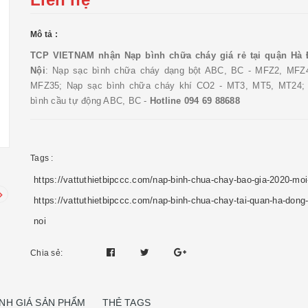
Mô tả :
TCP VIETNAM nhận
Nạp bình chữa cháy giá rẻ tại quận Hà
Nội
: Nạp sạc bình chữa cháy dạng bột ABC, BC - MFZ2, MFZ
MFZ35; Nạp sạc bình chữa cháy khí CO2 - MT3, MT5, MT24;
bình cầu tự động ABC, BC -
Hotline 094 69 88688
Tags :
https://vattuthietbipccc.com/nap-binh-chua-chay-bao-gia-2020-moi
https://vattuthietbipccc.com/nap-binh-chua-chay-tai-quan-ha-dong
noi
Chia sẻ:
NH GIÁ SẢN PHẨM
THẺ TAGS