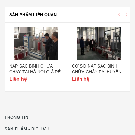
SẢN PHẨM LIÊN QUAN
NẠP SẠC BÌNH CHỮA
CƠ SỞ NẠP SẠC BÌNH
CHÁY TẠI HÀ NỘI GIÁ RẺ
CHỮA CHÁY TẠI HUYỆN
GIA LÂM HÀ NỘI
Liên hệ
Liên hệ
THÔNG TIN
SẢN PHẨM - DỊCH VỤ