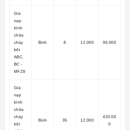
Giá
nạp
bình
chữa
cháy
Bình
8
12.000
96.000
bột
ABC,
BC -
MFZ8
Giá
nạp
bình
chữa
cháy
420.00
Bình
35
12.000
bột
0