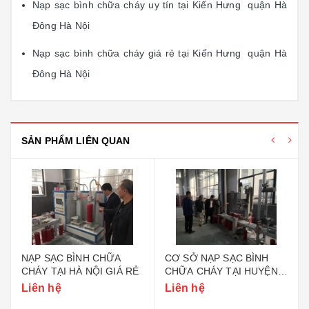
Nạp sạc bình chữa cháy uy tín tại Kiến Hưng quận Hà
Đông Hà Nội
Nạp sạc bình chữa cháy giá rẻ tại Kiến Hưng quận Hà
Đông Hà Nội
SẢN PHẨM LIÊN QUAN
NẠP SẠC BÌNH CHỮA
CƠ SỞ NẠP SẠC BÌNH
CHÁY TẠI HÀ NỘI GIÁ RẺ
CHỮA CHÁY TẠI HUYỆN
GIA LÂM HÀ NỘI
Liên hệ
Liên hệ