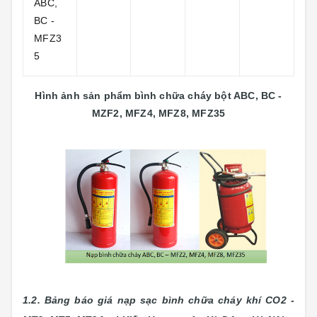
ABC,
BC -
MFZ3
5
Hình ảnh sản phẩm bình chữa cháy bột ABC, BC -
MZF2, MFZ4, MFZ8, MFZ35
1.2. Bảng báo giá nạp sạc bình chữa cháy khí CO2 -