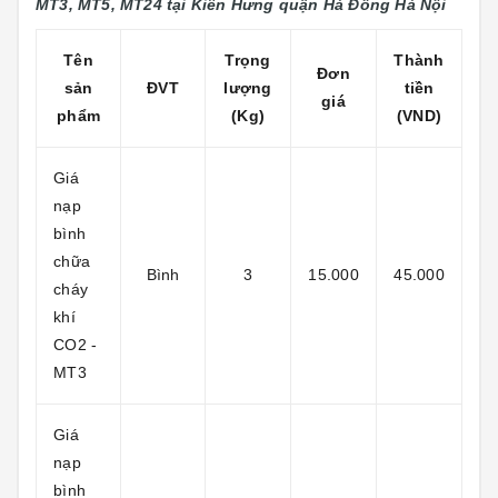
MT3, MT5, MT24 tại Kiến Hưng
quận Hà Đông Hà Nội
Tên
Trọng
Thành
Đơn
sản
ĐVT
lượng
tiền
giá
phẩm
(Kg)
(VND)
Giá
nạp
bình
chữa
Bình
3
15.000
45.000
cháy
khí
CO2 -
MT3
Giá
nạp
bình