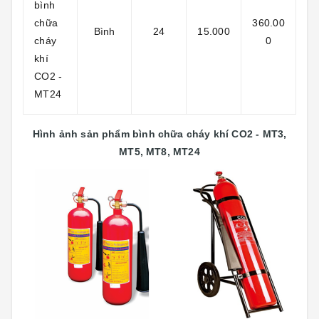
bình
chữa
360.00
Bình
24
15.000
cháy
0
khí
CO2 -
MT24
Hình ảnh sản phẩm bình chữa cháy khí CO2 - MT3,
MT5, MT8, MT24