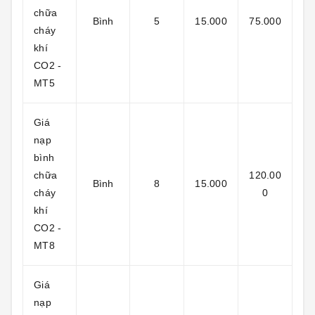
chữa
Bình
5
15.000
75.000
cháy
khí
CO2 -
MT5
Giá
nạp
bình
chữa
120.00
Bình
8
15.000
cháy
0
khí
CO2 -
MT8
Giá
nạp