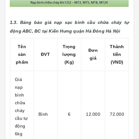
1.3. Bảng báo giá nạp sạc bình cầu chữa cháy tự
động ABC, BC tại Kiến Hưng
quận Hà Đông Hà Nội
Tên
Trọng
Thành
Đơn
sản
ĐVT
lượng
tiền
giá
phẩm
(Kg)
(VND)
Giá
nạp
bình
chữa
cháy
Bình
6
12.000
72.000
cầu tự
động
6kg