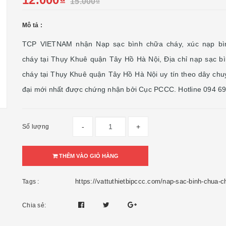
15.000₫
Mô tả :
TCP VIETNAM nhận Nạp sạc bình chữa cháy, xúc nạp bì
cháy tại Thụy Khuê quận Tây Hồ Hà Nội, Địa chỉ nạp sạc b
cháy tại Thụy Khuê quận Tây Hồ Hà Nội uy tín theo dây chu
đại mới nhất được chứng nhận bởi Cục PCCC. Hotline 094 6
-
+
Số lượng
THÊM VÀO GIỎ HÀNG
https://vattuthietbipccc.com/nap-sac-binh-chua-c
Tags :
Chia sẻ: