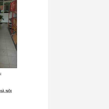
i
HÀ NỘI