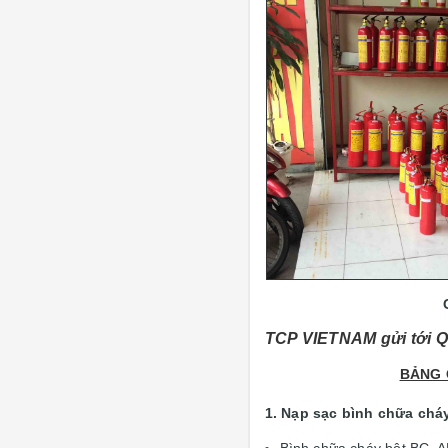
TCP VIETNAM gửi tới Q
BẢNG 
1. Nạp sạc bình chữa chá
Bình chữa cháy bột BC, 