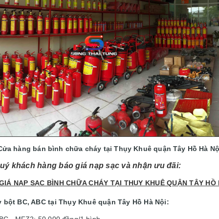
Cửa hàng bán bình chữa cháy tại Thụy Khuê quận Tây Hồ Hà Nộ
uý khách hàng báo giá nạp sạc và nhận ưu đãi:
GIÁ NẠP SẠC BÌNH CHỮA CHÁY TẠI THỤY KHUÊ QUẬN TÂY HỒ 
y bột BC, ABC tại Thụy Khuê quận Tây Hồ Hà Nội:
ABC - MFZ2: 50.000 đồng/1 bình