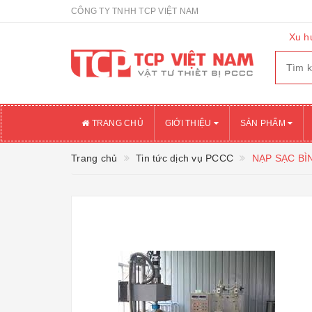
CÔNG TY TNHH TCP VIỆT NAM
Xu h
TRANG CHỦ
GIỚI THIỆU
SẢN PHẨM
Trang chủ
Tin tức dịch vụ PCCC
NẠP SẠC BÌ