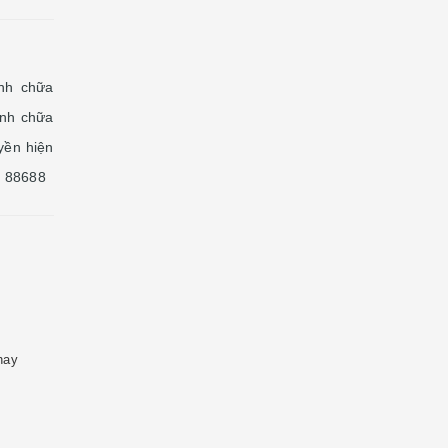
nh chữa
ình chữa
yền hiện
9 88688
hay