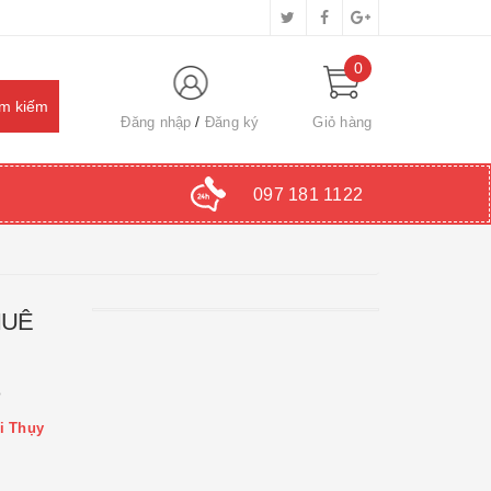
0
Đăng nhập
Đăng ký
Giỏ hàng
097 181 1122
HUÊ
ồ
i Thụy