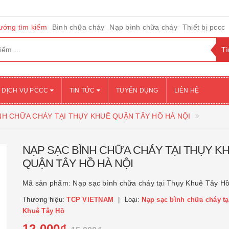
ướng tìm kiếm
Bình chữa cháy
Nạp bình chữa cháy
Thiết bị pccc
DỊCH VỤ PCCC
TIN TỨC
TUYỂN DỤNG
LIÊN HỆ
NH CHỮA CHÁY TẠI THỤY KHUÊ QUẬN TÂY HỒ HÀ NỘI
NẠP SẠC BÌNH CHỮA CHÁY TẠI THỤY K
QUẬN TÂY HỒ HÀ NỘI
Mã sản phẩm:
Nạp sạc bình chữa cháy tại Thụy Khuê Tây H
Thương hiệu:
TCP VIETNAM
Loại:
Nạp sạc bình chữa cháy tạ
Khuê Tây Hồ
12.000₫