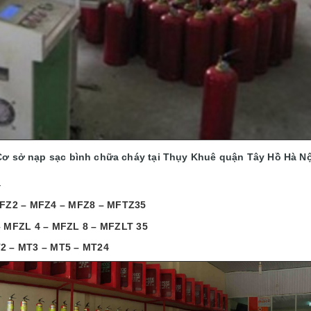
Cơ sở nạp sạc bình chữa cháy tại Thụy Khuê quận Tây Hồ Hà Nộ
:
 MFZ2 – MFZ4 – MFZ8 – MFTZ35
– MFZL 4 – MFZL 8 – MFZLT 35
2 – MT3 – MT5 – MT24